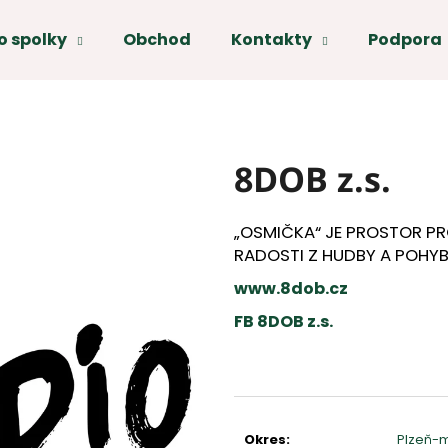
o spolky
Obchod
Kontakty
Podpora
Co potřebujete najít?
HLEDAT
8DOB z.s.
Doporučujeme
„OSMIČKA“ JE PROSTOR PRO
RADOSTI Z HUDBY A POHYB
www.8dob.cz
FB 8DOB z.s.
Měrná
cena:
Okres
:
Plzeň-