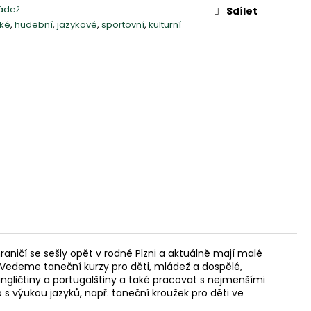
ládež
Sdílet
ké
,
hudební
,
jazykové
,
sportovní
,
kulturní
raničí se sešly opět v rodné Plzni a aktuálně mají malé
i. Vedeme taneční kurzy pro děti, mládež a dospělé,
ngličtiny a portugalštiny a také pracovat s nejmenšími
 s výukou jazyků, např. taneční kroužek pro děti ve