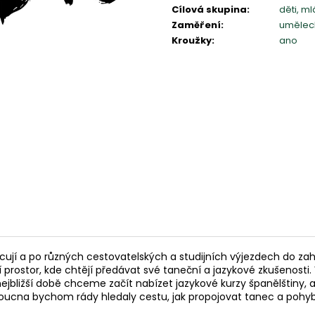
Cílová skupina
:
děti, m
Zaměření
:
umělec
Kroužky
:
ano
ncují a po různých cestovatelských a studijních výjezdech do zah
ní prostor, kde chtějí předávat své taneční a jazykové zkušenost
bližší době chceme začít nabízet jazykové kurzy španělštiny, a
udoucna bychom rády hledaly cestu, jak propojovat tanec a pohyb