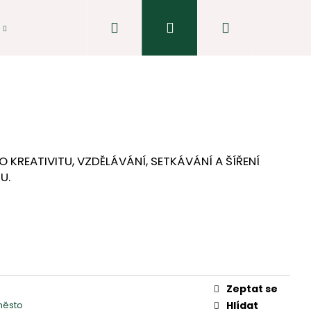
Hledat
Přihlášení
Nákupní
košík
 KREATIVITU, VZDĚLÁVÁNÍ, SETKÁVÁNÍ A ŠÍŘENÍ
U.
Zeptat se
město
Hlídat