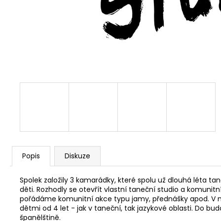
Popis
Diskuze
Spolek založily 3 kamarádky, které spolu už dlouhá léta ta
děti. Rozhodly se otevřít vlastní taneční studio a komunit
pořádáme komunitní akce typu jamy, přednášky apod. V nej
dětmi od 4 let - jak v taneční, tak jazykové oblasti. Do b
španělštině.