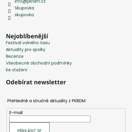
e
info
@
pkrdm.cz
p
m
Skupovka
a
e
skupovka
t
í
Nejoblíbenější
Festival volného času
Aktuality pro spolky
Recenze
Všeobecné obchodní podmínky
Ke stažení
Odebírat newsletter
E-mail
PŘIHLÁSIT SE