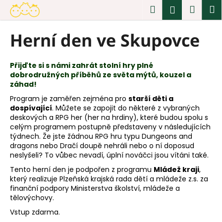
K
Přejít
Hledat
Náku
M
Přihlášen
na
o
obsah
Zpět
Zpět
košík
š
Herní den ve Skupovce
í
C
k
o
Přijďte si s námi zahrát stolní hry plné
p
dobrodružných příběhů ze světa mýtů, kouzel a
o
záhad!
t
Program je zaměřen zejména pro
starší děti a
ř
dospívající
. Můžete se zapojit do některé z vybraných
deskových a RPG her (her na hrdiny), které budou spolu s
e
celým programem postupně představeny v následujících
b
týdnech. Že jste žádnou RPG hru typu Dungeons and
u
dragons nebo Dračí doupě nehráli nebo o ní doposud
neslyšeli? To vůbec nevadí, úplní nováčci jsou vítáni také.
j
Tento herní den je podpořen z programu
Mládež kraji
,
e
který realizuje Plzeňská krajská rada dětí a mládeže z.s. za
t
finanční podpory Ministerstva školství, mládeže a
e
tělovýchovy.
n
Vstup zdarma.