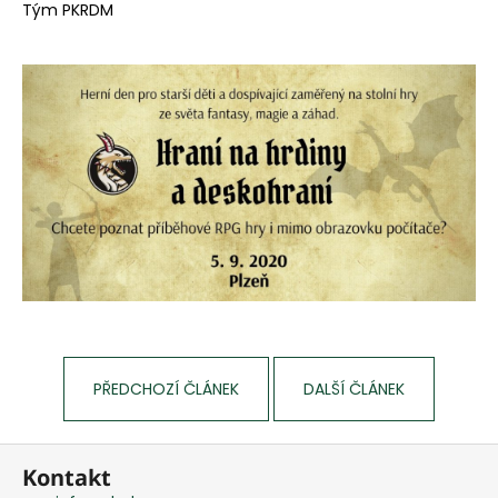
a
Tým PKRDM
j
í
t
?
HLEDAT
D
o
p
o
r
PŘEDCHOZÍ ČLÁNEK
DALŠÍ ČLÁNEK
u
č
Z
u
Kontakt
j
á