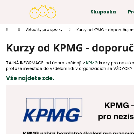
K
Přejít
na
o
Skupovka
Pr
obsah
Zpět
Zpět
š
do
do
í
Domů
Aktuality pro spolky
Kurzy od KPMG - doporučuje
k
obchodu
obchodu
Kurzy od KPMG - doporu
TAJNÁ INFORMACE: od února začínají v
KPMG
kurzy pro nezisk
protože investice do vzdělání lidí v organizacích se VŽDYCKY
Vše najdete zde.