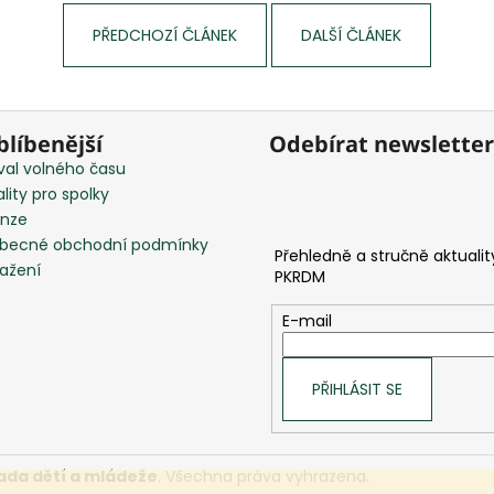
PŘEDCHOZÍ ČLÁNEK
DALŠÍ ČLÁNEK
blíbenější
Odebírat newsletter
val volného času
lity pro spolky
nze
becné obchodní podmínky
tažení
E-mail
PŘIHLÁSIT SE
ada dětí a mládeže
. Všechna práva vyhrazena.