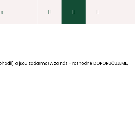
Hledat
Přihlášení
Nákupní
košík
dohodil) a jsou zadarmo! A za nás - rozhodně
DOPORUČUJEME,