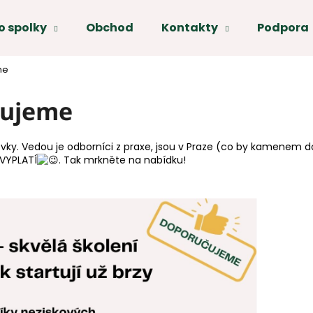
o spolky
Obchod
Kontakty
Podpora
Co potřebujete najít?
me
čujeme
HLEDAT
ovky. Vedou je odborníci z praxe, jsou v Praze (co by kamenem 
Doporučujeme
 VYPLATÍ
. Tak mrkněte na nabídku!