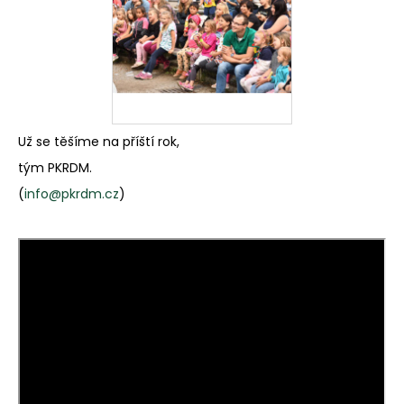
Už se těšíme na příští rok,
tým PKRDM.
(
info@pkrdm.cz
)