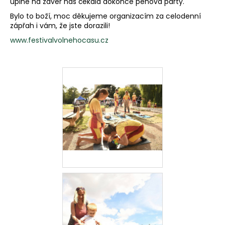
a
úplně na závěr nás čekala dokonce pěnová párty.
j
Bylo to boží, moc děkujeme organizacím za celodenní
zápřah i vám, že jste dorazili!
í
t
www.festivalvolnehocasu.cz
?
HLEDAT
D
o
p
o
r
u
č
u
j