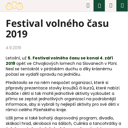
K
Přejít
Hledat
Náku
M
Přihlášen
na
o
obsah
Zpět
Zpět
košík
š
Festival volného času
í
C
2019
k
o
p
o
4.9.2019
t
Letošní, už
5.
Festival volného času se konal 4. září
ř
2019
opět ve Chvojkových lomech na Slovanech v Plzni.
e
Nesl se tentokrát v pirátském duchu a díky krásnému
počasí se vydařil opravdu na jedničku.
b
Představilo se na něm nespočet organizací, které si
u
připravily prezentace stovky kroužků či kurzů, které nabízí.
j
Rodiče i děti si tak mohli jednotlivé aktivity vyzkoušet a
e
přímo se zeptat jednotlivých organizací na podrobnější
informace, aby si vybrali ty nejlepší aktivity pro své děti v
t
rámci celého Plzeňského kraje.
e
Užili jsme si také bohatý doprovodný program, divadlo,
n
skákací hrad, akrobacii na šálách, Culinka a tancohrátky a