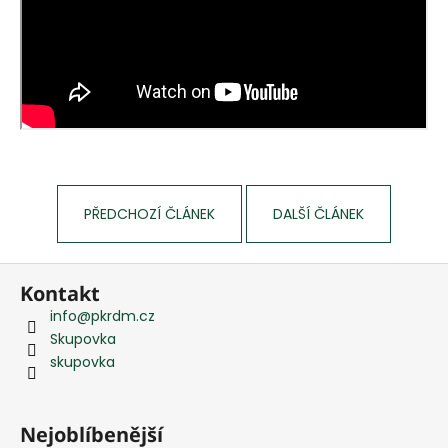
PŘEDCHOZÍ ČLÁNEK
DALŠÍ ČLÁNEK
Z
Kontakt
á
info
@
pkrdm.cz
p
Skupovka
a
skupovka
t
í
Nejoblíbenější