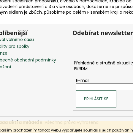
(školení sociálních pracovníků, divadlo v nemocnicích, Krabice
divadelní představení o 3 a více osobách, dokážeme se přizpůs
sným sídlem je Zbůch, působíme po celém Plzeňském kraji a něk
blíbenější
Odebírat newsletter
val volného času
lity pro spolky
nze
becné obchodní podmínky
tažení
E-mail
PŘIHLÁSIT SE
ada dětí a mládeže
. Všechna práva vyhrazena.
Dalším procházením tohoto webu vyjadřujete souhlas s jejich používáním