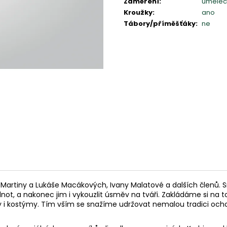
Zaměření
:
umělec
Kroužky
:
ano
Tábory/příměšťáky
:
ne
Martiny a Lukáše Macákových, Ivany Malatové a dalších členů. Sn
not, a nakonec jim i vykouzlit úsměv na tváři. Zakládáme si na 
isy i kostýmy. Tím vším se snažíme udržovat nemalou tradici och