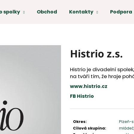
o spolky
Obchod
Kontakty
Podpora
Co potřebujete najít?
HLEDAT
Histrio z.s.
Doporučujeme
Histrio je divadelní spolek
na tváři tím, že hraje po
www.histrio.cz
FB Histrio
Měrná
cena:
Okres
:
Plzeň-
Cílová skupina
:
mládež