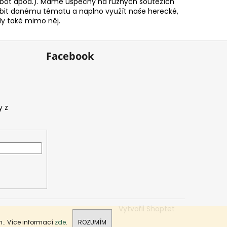
 od bot apod.). Máme úspěchy na různých soutěžích
obit danému tématu a naplno využít naše herecké,
dy také mimo něj.
Facebook
Vytvořil Shoptet
.. Více informací
zde
.
ROZUMÍM