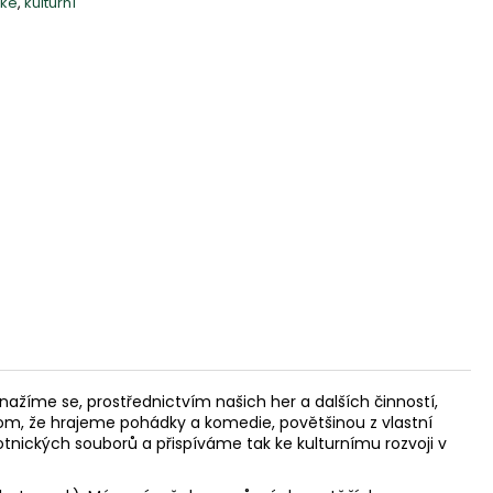
ké
,
kulturní
ažíme se, prostřednictvím našich her a dalších činností,
tom, že hrajeme pohádky a komedie, povětšinou z vlastní
otnických souborů a přispíváme tak ke kulturnímu rozvoji v