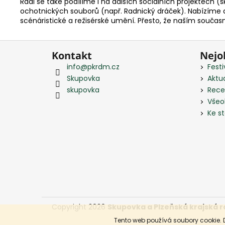
Rádi se také podílíme i na dalších sociálních projektech 
ochotnických souborů (např. Radnický dráček). Nabízíme 
scénáristické a režisérské umění. Přesto, že naším souča
Z
Kontakt
Nejo
á
info
@
pkrdm.cz
Festi
p
Skupovka
Aktua
a
skupovka
Rece
t
Všeo
í
Ke s
Copyright 2026
Skupovka a Plzeňská krajská r
Tento web používá soubory cookie. 