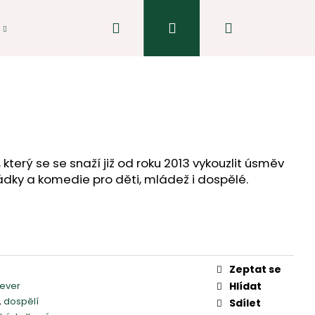
Hledat
Přihlášení
Nákupní
košík
, který se se snaží již od roku 2013 vykouzlit úsměv
hádky a komedie pro děti, mládež i dospělé.
Zeptat se
sever
Hlídat
,
dospělí
Sdílet