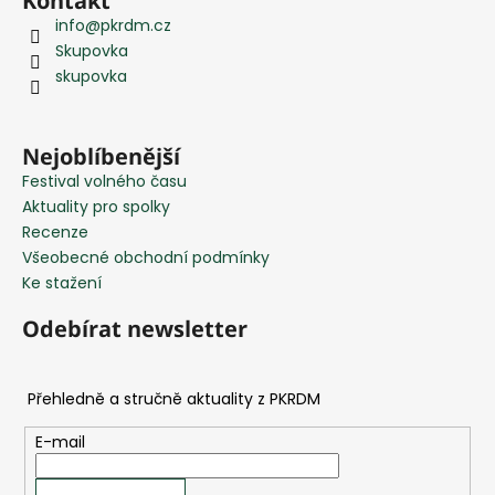
Kontakt
á
info
@
pkrdm.cz
p
Skupovka
a
skupovka
t
í
Nejoblíbenější
Festival volného času
Aktuality pro spolky
Recenze
Všeobecné obchodní podmínky
Ke stažení
Odebírat newsletter
E-mail