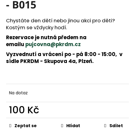
a
- B015
j
í
Chystáte den dětí nebo jinou akci pro děti?
t
Kostým se vždycky hodí.
?
Rezervace je nutná předem na
emailu
pujcovna@pkrdm.cz
Vyzvednutí a vrácení po - pá 8:00 - 15:00, v
HLEDAT
sídle PKRDM - Skupova 4a, Plzeň.
D
o
p
Na dotaz
o
r
100 Kč
u
č
Měrná
u
cena:
Zeptat se
Hlídat
Sdílet
j