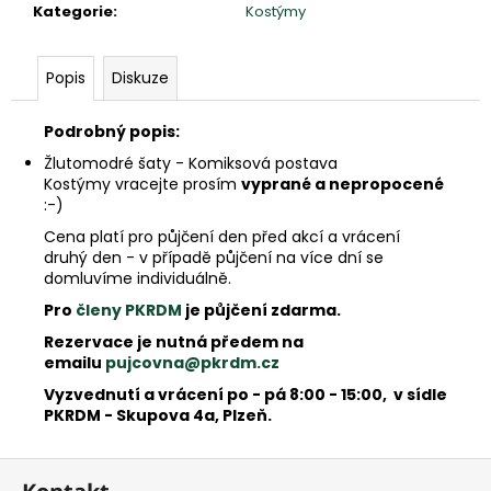
e
Kategorie
:
Kostýmy
m
e
Popis
Diskuze
Podrobný popis:
Žlutomodré šaty - Komiksová postava
Kostýmy vracejte prosím
vyprané a nepropocené
:-)
Cena platí pro půjčení den před akcí a vrácení
druhý den - v případě půjčení na více dní se
domluvíme individuálně.
Pro
členy PKRDM
je půjčení zdarma.
Rezervace je nutná předem na
emailu
pujcovna@pkrdm.cz
Vyzvednutí a vrácení po - pá 8:00 - 15:00, v sídle
PKRDM - Skupova 4a, Plzeň.
Z