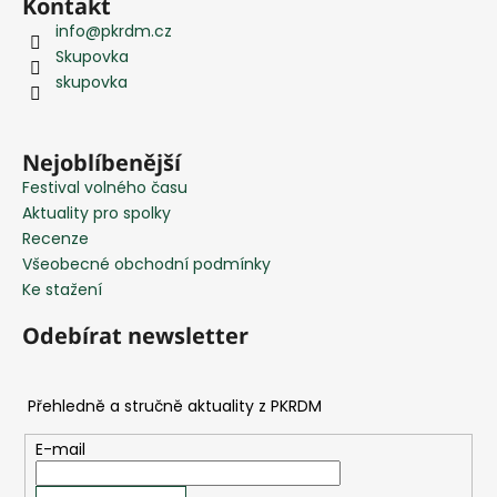
Kontakt
á
info
@
pkrdm.cz
p
Skupovka
a
skupovka
t
í
Nejoblíbenější
Festival volného času
Aktuality pro spolky
Recenze
Všeobecné obchodní podmínky
Ke stažení
Odebírat newsletter
E-mail