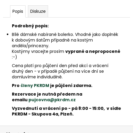
e
m
Popis
Diskuze
e
Podrobný popis:
Bílé dámské nabírané bolerko. Vhodné jako doplněk
k dobovým šatům případně na kostým
anděla/princezny.
Kostýmy vracejte prosím
vyprané a nepropocené
:-)
Cena platí pro půjčení den před akcí a vrácení
druhý den - v případě půjčení na více dní se
domluvíme individuálně.
Pro
členy PKRDM
je půjčení zdarma.
Rezervace je nutná předem na
emailu
pujcovna@pkrdm.cz
Vyzvednutí a vrácení po - pá 8:00 - 15:00, v sídle
PKRDM - Skupova 4a, Plzeň.
Z