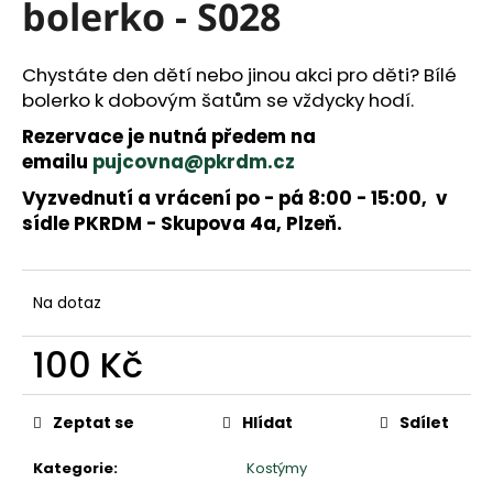
a
bolerko - S028
j
í
Chystáte den dětí nebo jinou akci pro děti? Bílé
t
bolerko k dobovým šatům se vždycky hodí.
?
Rezervace je nutná předem na
emailu
pujcovna@pkrdm.cz
Vyzvednutí a vrácení po - pá 8:00 - 15:00, v
HLEDAT
sídle PKRDM - Skupova 4a, Plzeň.
D
Na dotaz
o
p
100 Kč
o
r
Měrná
u
cena:
Zeptat se
Hlídat
Sdílet
č
u
Kategorie
:
Kostýmy
j