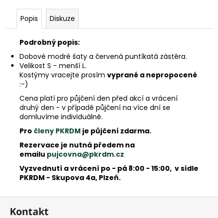
e
m
Popis
Diskuze
e
Podrobný popis:
Dobové modré šaty a červená puntíkatá zástěra.
Velikost S - menší L.
Kostýmy vracejte prosím
vyprané a nepropocené
:-)
Cena platí pro půjčení den před akcí a vrácení
druhý den - v případě půjčení na více dní se
domluvíme individuálně.
Pro
členy PKRDM
je půjčení zdarma.
Rezervace je nutná předem na
emailu
pujcovna@pkrdm.cz
Vyzvednutí a vrácení po - pá 8:00 - 15:00, v sídle
PKRDM - Skupova 4a, Plzeň.
Z
Kontakt
á