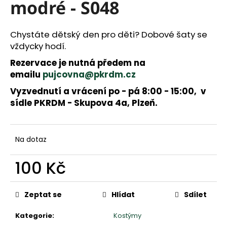
a
modré - S048
j
í
Chystáte dětský den pro děti? Dobové šaty se
t
vždycky hodí.
?
Rezervace je nutná předem na
emailu
pujcovna@pkrdm.cz
Vyzvednutí a vrácení po - pá 8:00 - 15:00, v
HLEDAT
sídle PKRDM - Skupova 4a, Plzeň.
D
Na dotaz
o
p
100 Kč
o
r
Měrná
u
cena:
Zeptat se
Hlídat
Sdílet
č
u
Kategorie
:
Kostýmy
j