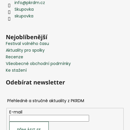
info
@
pkrdm.cz
p
Skupovka
a
skupovka
t
í
Nejoblíbenější
Festival volného času
Aktuality pro spolky
Recenze
Všeobecné obchodní podmínky
Ke stažení
Odebírat newsletter
E-mail