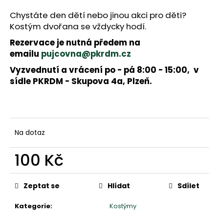
a
j
Chystáte den dětí nebo jinou akci pro děti?
í
Kostým dvořana se vždycky hodí.
t
Rezervace je nutná předem na
?
emailu
pujcovna@pkrdm.cz
Vyzvednutí a vrácení po - pá 8:00 - 15:00, v
sídle PKRDM - Skupova 4a, Plzeň.
HLEDAT
D
Na dotaz
o
p
100 Kč
o
r
Měrná
u
cena:
Zeptat se
Hlídat
Sdílet
č
u
Kategorie
:
Kostýmy
j