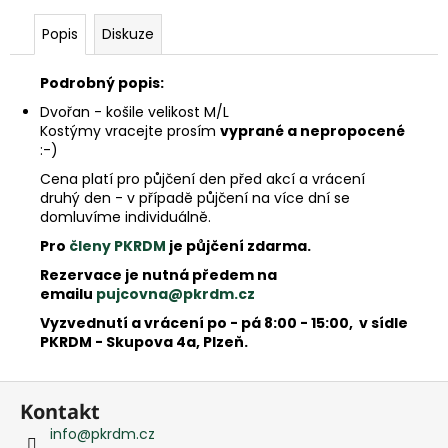
e
m
Popis
Diskuze
e
Podrobný popis:
Dvořan - košile velikost M/L
Kostýmy vracejte prosím
vyprané a nepropocené
:-)
Cena platí pro půjčení den před akcí a vrácení
druhý den - v případě půjčení na více dní se
domluvíme individuálně.
Pro
členy PKRDM
je půjčení zdarma.
Rezervace je nutná předem na
emailu
pujcovna@pkrdm.cz
Vyzvednutí a vrácení po - pá 8:00 - 15:00, v sídle
PKRDM - Skupova 4a, Plzeň.
Z
Kontakt
á
info
@
pkrdm.cz
p