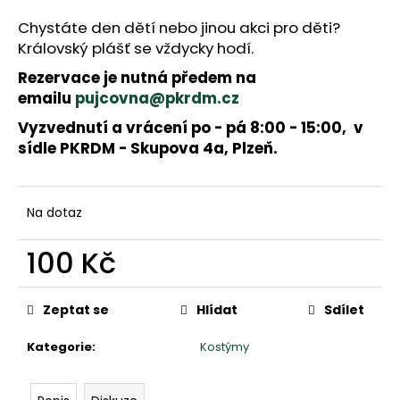
a
j
Chystáte den dětí nebo jinou akci pro děti?
í
Královský plášť se vždycky hodí.
t
Rezervace je nutná předem na
?
emailu
pujcovna@pkrdm.cz
Vyzvednutí a vrácení po - pá 8:00 - 15:00, v
sídle PKRDM - Skupova 4a, Plzeň.
HLEDAT
Na dotaz
D
o
100 Kč
p
Měrná
o
cena:
r
Zeptat se
Hlídat
Sdílet
u
č
Kategorie
:
Kostýmy
u
j