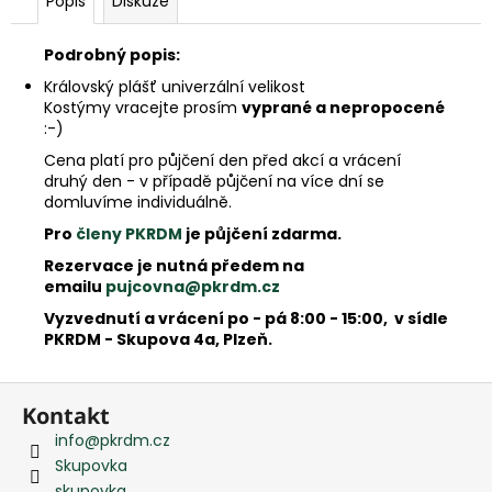
Popis
Diskuze
e
m
e
Podrobný popis:
Královský plášť univerzální velikost
Kostýmy vracejte prosím
vyprané a nepropocené
:-)
Cena platí pro půjčení den před akcí a vrácení
druhý den - v případě půjčení na více dní se
domluvíme individuálně.
Pro
členy PKRDM
je půjčení zdarma.
Rezervace je nutná předem na
emailu
pujcovna@pkrdm.cz
Vyzvednutí a vrácení po - pá 8:00 - 15:00, v sídle
PKRDM - Skupova 4a, Plzeň.
Z
Kontakt
á
info
@
pkrdm.cz
p
Skupovka
a
skupovka