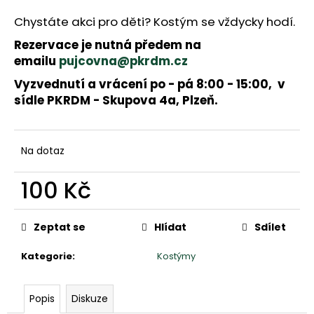
a
j
Chystáte akci pro děti? Kostým se vždycky hodí.
í
Rezervace je nutná předem na
t
emailu
pujcovna@pkrdm.cz
?
Vyzvednutí a vrácení po - pá 8:00 - 15:00, v
sídle PKRDM - Skupova 4a, Plzeň.
HLEDAT
Na dotaz
D
100 Kč
o
Měrná
p
cena:
o
Zeptat se
Hlídat
Sdílet
r
u
Kategorie
:
Kostýmy
č
u
Popis
Diskuze
j