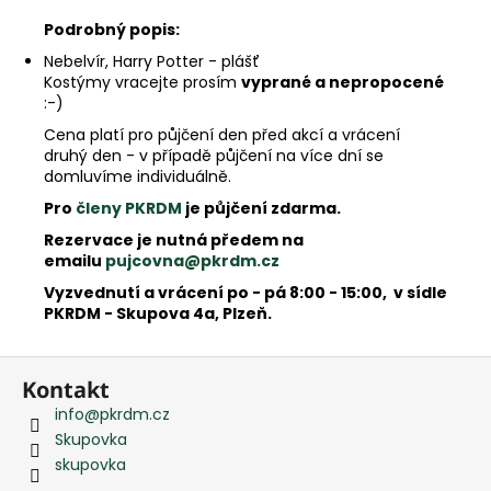
e
m
Podrobný popis:
e
Nebelvír, Harry Potter - plášť
Kostýmy vracejte prosím
vyprané a nepropocené
:-)
Cena platí pro půjčení den před akcí a vrácení
druhý den - v případě půjčení na více dní se
domluvíme individuálně.
Pro
členy PKRDM
je půjčení zdarma.
Rezervace je nutná předem na
emailu
pujcovna@pkrdm.cz
Vyzvednutí a vrácení po - pá 8:00 - 15:00, v sídle
PKRDM - Skupova 4a, Plzeň.
Z
Kontakt
á
info
@
pkrdm.cz
p
Skupovka
a
skupovka
t