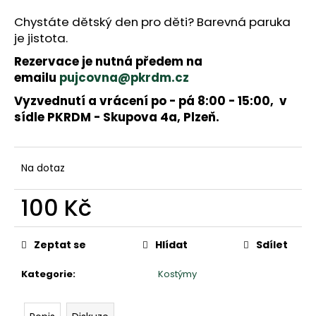
a
j
Chystáte dětský den pro děti? Barevná paruka
í
je jistota.
t
Rezervace je nutná předem na
?
emailu
pujcovna@pkrdm.cz
Vyzvednutí a vrácení po - pá 8:00 - 15:00, v
sídle PKRDM - Skupova 4a, Plzeň.
HLEDAT
Na dotaz
D
o
100 Kč
p
Měrná
o
cena:
r
Zeptat se
Hlídat
Sdílet
u
č
Kategorie
:
Kostýmy
u
j