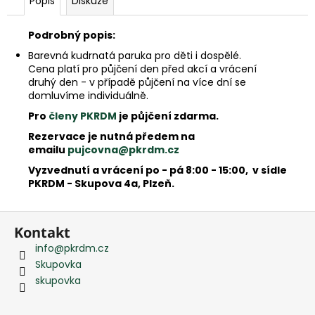
Popis
Diskuze
e
m
e
Podrobný popis:
Barevná kudrnatá paruka pro děti i dospělé.
Cena platí pro půjčení den před akcí a vrácení
druhý den - v případě půjčení na více dní se
domluvíme individuálně.
Pro
členy PKRDM
je půjčení zdarma.
Rezervace je nutná předem na
emailu
pujcovna@pkrdm.cz
Vyzvednutí a vrácení po - pá 8:00 - 15:00, v sídle
PKRDM - Skupova 4a, Plzeň.
Z
Kontakt
á
info
@
pkrdm.cz
p
Skupovka
a
skupovka
t
í