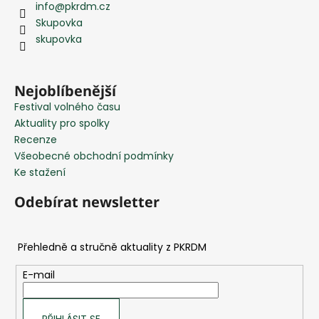
info
@
pkrdm.cz
p
Skupovka
a
skupovka
t
í
Nejoblíbenější
Festival volného času
Aktuality pro spolky
Recenze
Všeobecné obchodní podmínky
Ke stažení
Odebírat newsletter
E-mail