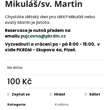
a
Mikuláš/sv. Martin
j
í
Chystáte dětský den pro děti? Mikuláš nebo
t
svatý Martin je jistota.
?
Rezervace je nutná předem na
emailu
pujcovna@pkrdm.cz
Vyzvednutí a vrácení po - pá 8:00 - 15:00, v
HLEDAT
sídle PKRDM - Skupova 4a, Plzeň.
D
Na dotaz
o
p
100 Kč
o
r
Měrná
u
cena:
Zeptat se
Hlídat
Sdílet
č
u
Kategorie
:
Kostýmy
j