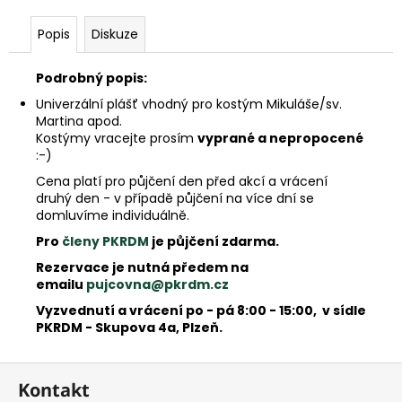
e
m
Popis
Diskuze
e
Podrobný popis:
Univerzální plášť vhodný pro kostým Mikuláše/sv.
Martina apod.
Kostýmy vracejte prosím
vyprané a nepropocené
:-)
Cena platí pro půjčení den před akcí a vrácení
druhý den - v případě půjčení na více dní se
domluvíme individuálně.
Pro
členy PKRDM
je půjčení zdarma.
Rezervace je nutná předem na
emailu
pujcovna@pkrdm.cz
Vyzvednutí a vrácení po - pá 8:00 - 15:00, v sídle
PKRDM - Skupova 4a, Plzeň.
Z
Kontakt
á