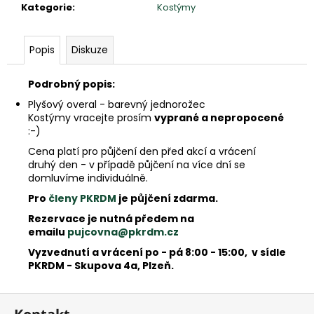
e
Kategorie
:
Kostýmy
m
e
Popis
Diskuze
Podrobný popis:
Plyšový overal - barevný jednorožec
Kostýmy vracejte prosím
vyprané a nepropocené
:-)
Cena platí pro půjčení den před akcí a vrácení
druhý den - v případě půjčení na více dní se
domluvíme individuálně.
Pro
členy PKRDM
je půjčení zdarma.
Rezervace je nutná předem na
emailu
pujcovna@pkrdm.cz
Vyzvednutí a vrácení po - pá 8:00 - 15:00, v sídle
PKRDM - Skupova 4a, Plzeň.
Z