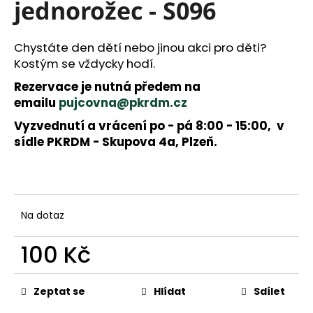
a
jednorožec - S096
j
í
Chystáte den dětí nebo jinou akci pro děti?
t
Kostým se vždycky hodí.
?
Rezervace je nutná předem na
emailu
pujcovna@pkrdm.cz
Vyzvednutí a vrácení po - pá 8:00 - 15:00, v
HLEDAT
sídle PKRDM - Skupova 4a, Plzeň.
D
o
p
Na dotaz
o
r
100 Kč
u
č
Měrná
u
cena:
Zeptat se
Hlídat
Sdílet
j