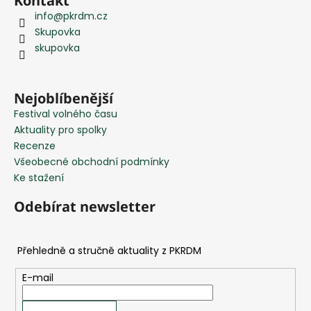
Kontakt
á
info
@
pkrdm.cz
p
Skupovka
a
skupovka
t
í
Nejoblíbenější
Festival volného času
Aktuality pro spolky
Recenze
Všeobecné obchodní podmínky
Ke stažení
Odebírat newsletter
E-mail