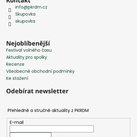
Kontakt
á
info
@
pkrdm.cz
p
Skupovka
a
skupovka
t
í
Nejoblíbenější
Festival volného času
Aktuality pro spolky
Recenze
Všeobecné obchodní podmínky
Ke stažení
Odebírat newsletter
E-mail