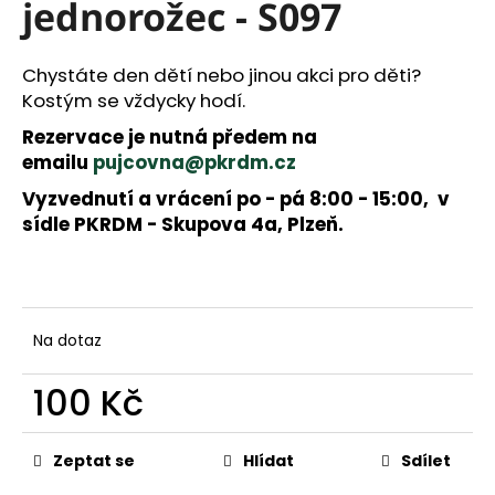
a
jednorožec - S097
j
í
Chystáte den dětí nebo jinou akci pro děti?
t
Kostým se vždycky hodí.
?
Rezervace je nutná předem na
emailu
pujcovna@pkrdm.cz
Vyzvednutí a vrácení po - pá 8:00 - 15:00, v
HLEDAT
sídle PKRDM - Skupova 4a, Plzeň.
D
o
p
Na dotaz
o
r
100 Kč
u
č
Měrná
u
cena:
Zeptat se
Hlídat
Sdílet
j