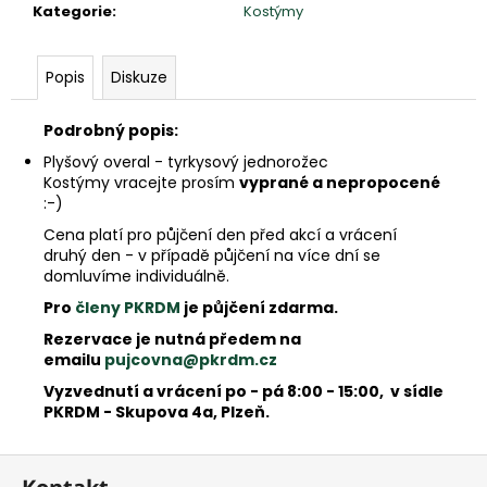
e
Kategorie
:
Kostýmy
m
e
Popis
Diskuze
Podrobný popis:
Plyšový overal - tyrkysový jednorožec
Kostýmy vracejte prosím
vyprané a nepropocené
:-)
Cena platí pro půjčení den před akcí a vrácení
druhý den - v případě půjčení na více dní se
domluvíme individuálně.
Pro
členy PKRDM
je půjčení zdarma.
Rezervace je nutná předem na
emailu
pujcovna@pkrdm.cz
Vyzvednutí a vrácení po - pá 8:00 - 15:00, v sídle
PKRDM - Skupova 4a, Plzeň.
Z