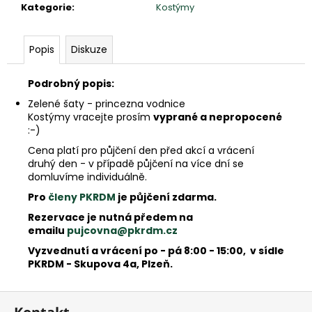
e
Kategorie
:
Kostýmy
m
e
Popis
Diskuze
Podrobný popis:
Zelené šaty - princezna vodnice
Kostýmy vracejte prosím
vyprané a nepropocené
:-)
Cena platí pro půjčení den před akcí a vrácení
druhý den - v případě půjčení na více dní se
domluvíme individuálně.
Pro
členy PKRDM
je půjčení zdarma.
Rezervace je nutná předem na
emailu
pujcovna@pkrdm.cz
Vyzvednutí a vrácení po - pá 8:00 - 15:00, v sídle
PKRDM - Skupova 4a, Plzeň.
Z