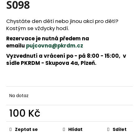
a
S098
j
í
Chystáte den dětí nebo jinou akci pro děti?
t
Kostým se vždycky hodí.
?
Rezervace je nutná předem na
emailu
pujcovna@pkrdm.cz
Vyzvednutí a vrácení po - pá 8:00 - 15:00, v
HLEDAT
sídle PKRDM - Skupova 4a, Plzeň.
D
o
p
Na dotaz
o
r
100 Kč
u
č
Měrná
u
cena:
Zeptat se
Hlídat
Sdílet
j