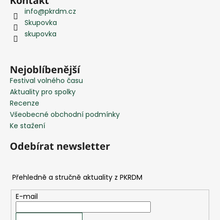
Kontakt
á
info
@
pkrdm.cz
p
Skupovka
a
skupovka
t
í
Nejoblíbenější
Festival volného času
Aktuality pro spolky
Recenze
Všeobecné obchodní podmínky
Ke stažení
Odebírat newsletter
E-mail