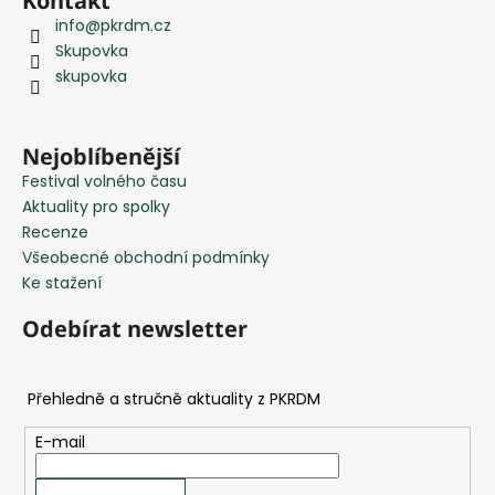
Kontakt
á
info
@
pkrdm.cz
p
Skupovka
a
skupovka
t
í
Nejoblíbenější
Festival volného času
Aktuality pro spolky
Recenze
Všeobecné obchodní podmínky
Ke stažení
Odebírat newsletter
E-mail