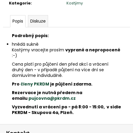
e
Kategorie
:
Kostýmy
m
e
Popis
Diskuze
Podrobný popis:
hnědá sukně
Kostýmy vracejte prosím
vyprané a nepropocené
:-)
Cena platí pro půjčení den před akcí a vrácení
druhý den - v případě půjčení na více dní se
domluvíme individuálně.
Pro
členy PKRDM
je půjčení zdarma.
Rezervace je nutná předem na
emailu
pujcovna@pkrdm.cz
Vyzvednutí a vrácení po - pá 8:00 - 15:00, v sídle
PKRDM - Skupova 4a, Plzeň.
Z