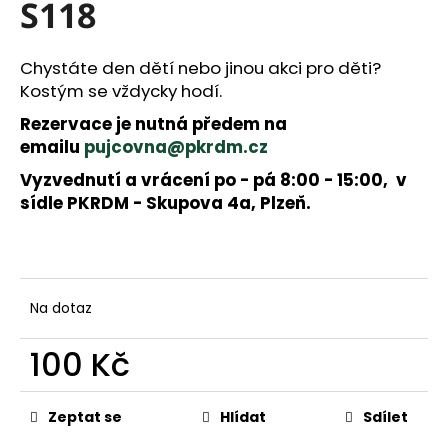
a
S118
j
í
Chystáte den dětí nebo jinou akci pro děti?
t
Kostým se vždycky hodí.
?
Rezervace je nutná předem na
emailu
pujcovna@pkrdm.cz
Vyzvednutí a vrácení po - pá 8:00 - 15:00, v
HLEDAT
sídle PKRDM - Skupova 4a, Plzeň.
D
o
p
Na dotaz
o
r
100 Kč
u
č
Měrná
u
cena:
Zeptat se
Hlídat
Sdílet
j