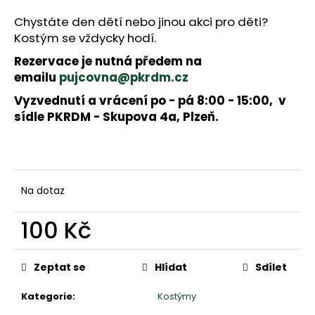
a
j
Chystáte den dětí nebo jinou akci pro děti?
í
Kostým se vždycky hodí.
t
Rezervace je nutná předem na
?
emailu
pujcovna@pkrdm.cz
Vyzvednutí a vrácení po - pá 8:00 - 15:00, v
sídle PKRDM - Skupova 4a, Plzeň.
HLEDAT
D
Na dotaz
o
p
100 Kč
o
r
Měrná
u
cena:
Zeptat se
Hlídat
Sdílet
č
u
Kategorie
:
Kostýmy
j