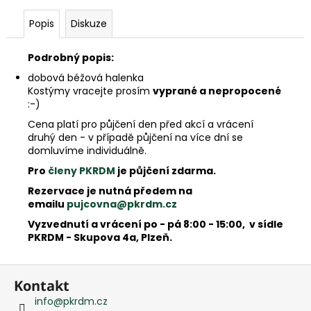
e
m
Popis
Diskuze
e
Podrobný popis:
dobová béžová halenka
Kostýmy vracejte prosím
vyprané a nepropocené
:-)
Cena platí pro půjčení den před akcí a vrácení
druhý den - v případě půjčení na více dní se
domluvíme individuálně.
Pro
členy PKRDM
je půjčení zdarma.
Rezervace je nutná předem na
emailu
pujcovna@pkrdm.cz
Vyzvednutí a vrácení po - pá 8:00 - 15:00, v sídle
PKRDM - Skupova 4a, Plzeň.
Z
Kontakt
á
info
@
pkrdm.cz
p