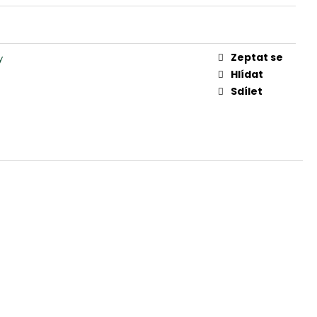
Zeptat se
y
Hlídat
Sdílet