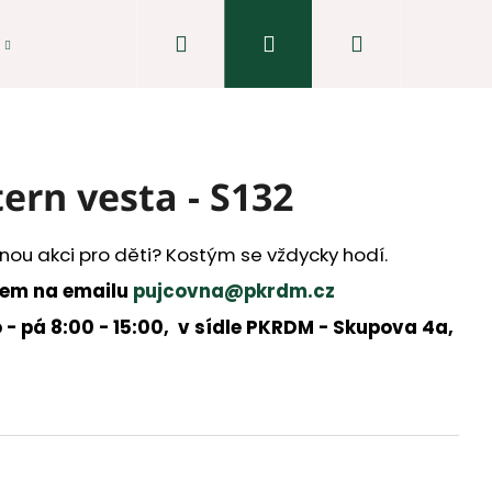
Hledat
Přihlášení
Nákupní
košík
rn vesta - S132
nou akci pro děti? Kostým se vždycky hodí.
dem na emailu
pujcovna@pkrdm.cz
 - pá 8:00 - 15:00, v sídle PKRDM - Skupova 4a,