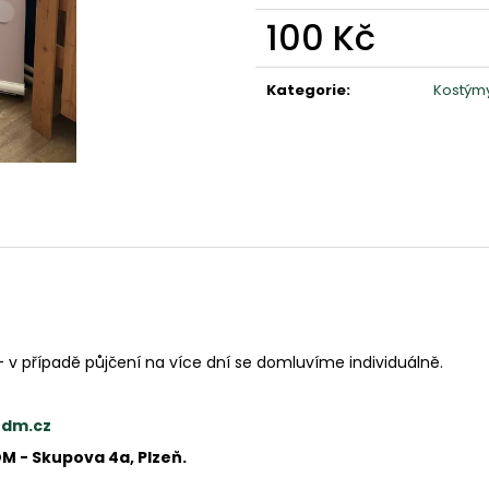
100 Kč
Měrná
cena:
Kategorie
:
Kostým
- v případě půjčení na více dní se domluvíme individuálně.
rdm.cz
DM - Skupova 4a, Plzeň.