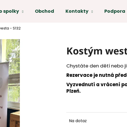
o spolky
Obchod
Kontakty
Podpora
Co potřebujete najít?
esta - S132
HLEDAT
Kostým weste
Doporučujeme
Chystáte den dětí nebo ji
Rezervace je nutná pře
Vyzvednutí a vrácení po
Plzeň.
Na dotaz