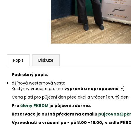
Popis
Diskuze
Podrobný popis:
džínová westernová vesta
Kostýmy vracejte prosím
vyprané a nepropocené
:-)
Cena platí pro půjčení den před akcí a vrácení druhý den 
Pro
členy PKRDM
je půjčení zdarma.
Rezervace je nutná předem na emailu
pujcovna@pk
Vyzvednutí a vrácení po - pá 8:00 - 15:00, v sídle PKR