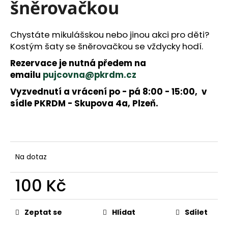
a
šněrovačkou
j
í
Chystáte mikulášskou nebo jinou akci pro děti?
t
Kostým šaty se šněrovačkou se vždycky hodí.
?
Rezervace je nutná předem na
emailu
pujcovna@pkrdm.cz
Vyzvednutí a vrácení po - pá 8:00 - 15:00, v
HLEDAT
sídle PKRDM - Skupova 4a, Plzeň.
D
o
p
Na dotaz
o
r
100 Kč
u
č
Měrná
u
cena:
Zeptat se
Hlídat
Sdílet
j