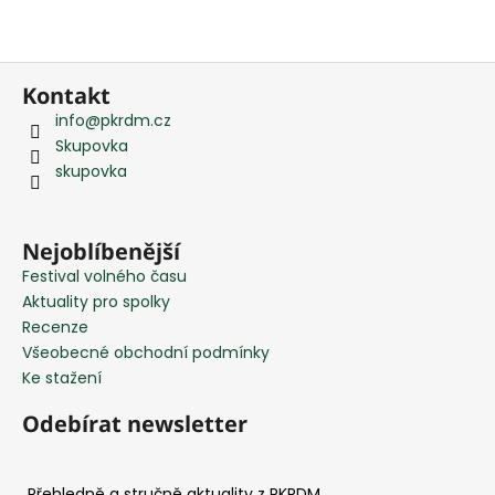
Z
Kontakt
á
info
@
pkrdm.cz
p
Skupovka
a
skupovka
t
í
Nejoblíbenější
Festival volného času
Aktuality pro spolky
Recenze
Všeobecné obchodní podmínky
Ke stažení
Odebírat newsletter