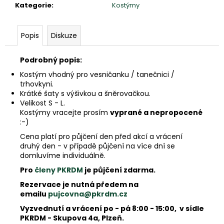
e
Kategorie
:
Kostýmy
m
e
Popis
Diskuze
Podrobný popis:
Kostým vhodný pro vesničanku / tanečnici /
trhovkyni.
Krátké šaty s výšivkou a šněrovačkou.
Velikost S - L.
Kostýmy vracejte prosím
vyprané a nepropocené
:-)
Cena platí pro půjčení den před akcí a vrácení
druhý den - v případě půjčení na více dní se
domluvíme individuálně.
Pro
členy PKRDM
je půjčení zdarma.
Rezervace je nutná předem na
emailu
pujcovna@pkrdm.cz
Vyzvednutí a vrácení po - pá 8:00 - 15:00, v sídle
PKRDM - Skupova 4a, Plzeň.