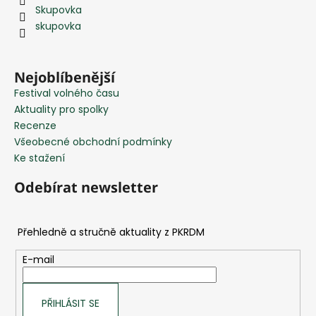
p
Skupovka
a
skupovka
t
í
Nejoblíbenější
Festival volného času
Aktuality pro spolky
Recenze
Všeobecné obchodní podmínky
Ke stažení
Odebírat newsletter
E-mail
PŘIHLÁSIT SE