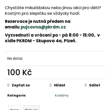
a
j
Chystáte mikulášskou nebo jinou akci pro děti?
í
Kostým pro slepičku se vždycky hodí.
t
Rezervace je nutná předem na
?
emailu
pujcovna@pkrdm.cz
Vyzvednutí a vrácení po - pá 8:00 - 15:00, v
sídle PKRDM - Skupova 4a, Plzeň.
HLEDAT
Na dotaz
D
o
100 Kč
p
Měrná
o
cena:
r
Zeptat se
Hlídat
Sdílet
u
č
Kategorie
:
Kostýmy
u
j