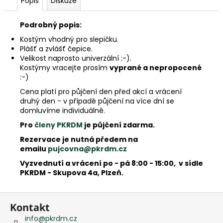
Popis
Diskuze
e
m
e
Podrobný popis:
Kostým vhodný pro slepičku.
Plášť a zvlášť čepice.
Velikost naprosto univerzální :-).
Kostýmy vracejte prosím
vyprané a nepropocené
:-)
Cena platí pro půjčení den před akcí a vrácení
druhý den - v případě půjčení na více dní se
domluvíme individuálně.
Pro
členy PKRDM
je půjčení zdarma.
Rezervace je nutná předem na
emailu
pujcovna@pkrdm.cz
Vyzvednutí a vrácení po - pá 8:00 - 15:00, v sídle
PKRDM - Skupova 4a, Plzeň.
Z
Kontakt
á
info
@
pkrdm.cz