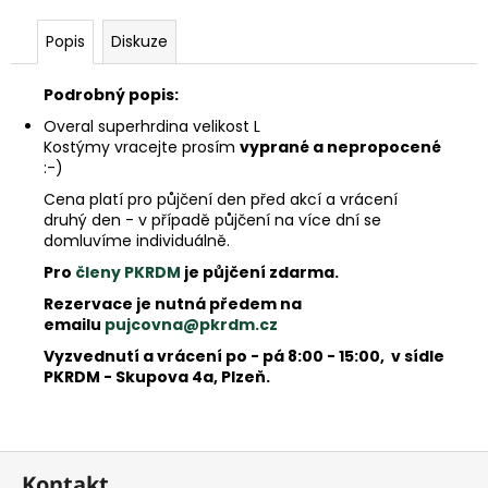
e
m
Popis
Diskuze
e
Podrobný popis:
Overal superhrdina velikost L
Kostýmy vracejte prosím
vyprané a nepropocené
:-)
Cena platí pro půjčení den před akcí a vrácení
druhý den - v případě půjčení na více dní se
domluvíme individuálně.
Pro
členy PKRDM
je půjčení zdarma.
Rezervace je nutná předem na
emailu
pujcovna@pkrdm.cz
Vyzvednutí a vrácení po - pá 8:00 - 15:00, v sídle
PKRDM - Skupova 4a, Plzeň.
Z
Kontakt