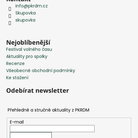
á
info
@
pkrdm.cz
p
Skupovka
a
skupovka
t
í
Nejoblíbenější
Festival volného času
Aktuality pro spolky
Recenze
Všeobecné obchodní podmínky
Ke stažení
Odebírat newsletter
E-mail