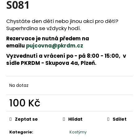
a
S081
j
í
Chystáte den dětí nebo jinou akci pro děti?
t
Superhrdina se vždycky hodí.
?
Rezervace je nutná předem na
emailu
pujcovna@pkrdm.cz
Vyzvednutí a vrácení po - pá 8:00 - 15:00, v
HLEDAT
sídle PKRDM - Skupova 4a, Plzeň.
D
Na dotaz
o
p
100 Kč
o
r
Měrná
u
cena:
Zeptat se
Hlídat
Sdílet
č
u
Kategorie
:
Kostýmy
j