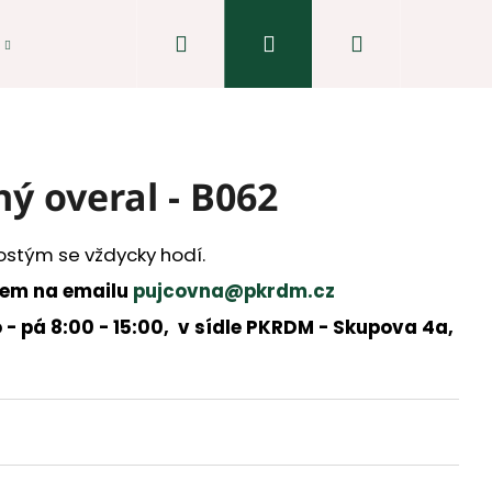
Hledat
Přihlášení
Nákupní
košík
ý overal - B062
ostým se vždycky hodí.
dem na emailu
pujcovna@pkrdm.cz
 - pá 8:00 - 15:00, v sídle PKRDM - Skupova 4a,