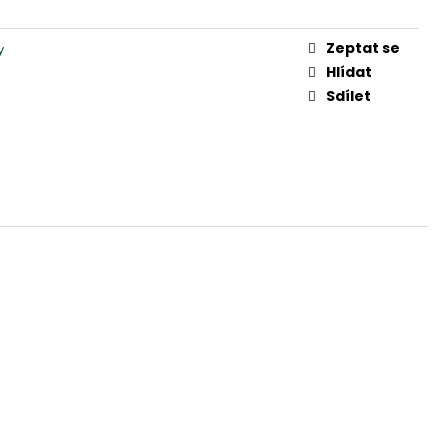
Zeptat se
y
Hlídat
Sdílet