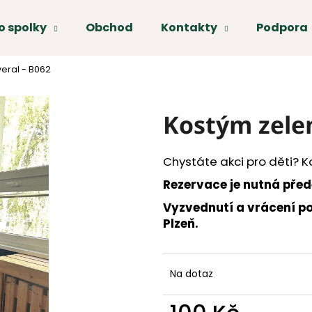
o spolky
Obchod
Kontakty
Podpora
Co potřebujete najít?
eral - B062
HLEDAT
Kostým zelen
Doporučujeme
Chystáte akci pro děti? K
Rezervace je nutná pře
Vyzvednutí a vrácení po
Plzeň.
Na dotaz