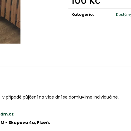
100 Kč
Měrná
cena:
Kategorie
:
Kostým
- v případě půjčení na více dní se domluvíme individuálně.
rdm.cz
DM - Skupova 4a, Plzeň.