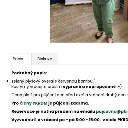
Popis
Diskuze
Podrobný popis:
zelený plyšový overal s červenou bambulí
Kostýmy vracejte prosím
vyprané a nepropocené
:-)
Cena platí pro půjčení den před akcí a vrácení druhý den 
Pro
členy PKRDM
je půjčení zdarma.
Rezervace je nutná předem na emailu
pujcovna@pk
Vyzvednutí a vrácení po - pá 8:00 - 15:00, v sídle PKR