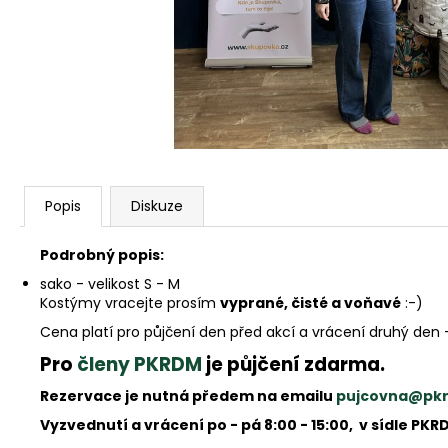
Popis
Diskuze
Podrobný popis:
sako - velikost S - M
Kostýmy vracejte prosím
vyprané, čisté a voňavé
:-)
Cena platí pro půjčení den před akcí a vrácení druhý den 
Pro
členy PKRDM
je půjčení zdarma.
Rezervace je nutná předem na emailu
pujcovna@pk
Vyzvednutí a vrácení po - pá 8:00 - 15:00, v sídle PKR