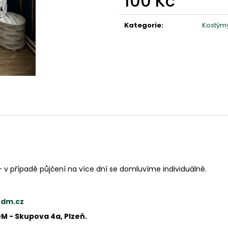
100 Kč
Měrná
cena:
Kategorie
:
Kostým
- v případě půjčení na více dní se domluvíme individuálně.
rdm.cz
DM - Skupova 4a, Plzeň.