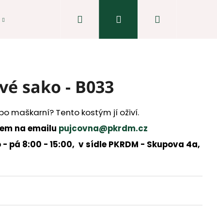
Hledat
Přihlášení
Nákupní
košík
vé sako - B033
bo maškarní? Tento kostým jí oživí.
dem na emailu
pujcovna@pkrdm.cz
 - pá 8:00 - 15:00, v sídle PKRDM - Skupova 4a,