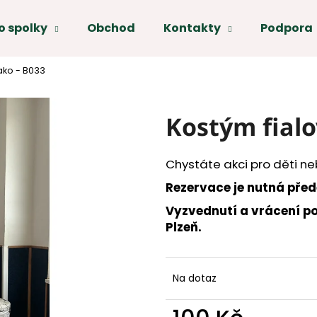
o spolky
Obchod
Kontakty
Podpora
Co potřebujete najít?
ako - B033
HLEDAT
Kostým fialo
Doporučujeme
Chystáte akci pro děti ne
Rezervace je nutná pře
Vyzvednutí a vrácení po
Plzeň.
Na dotaz