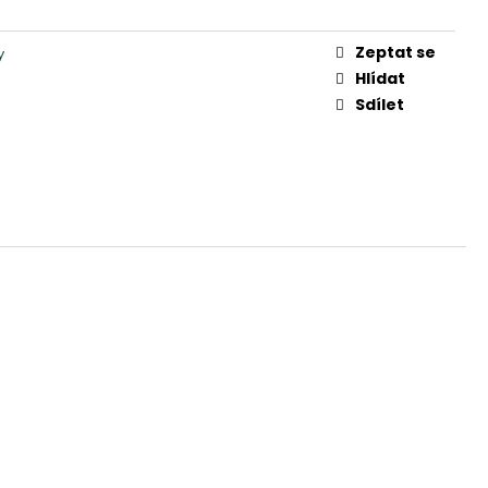
Zeptat se
y
Hlídat
Sdílet