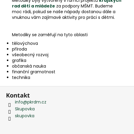
Metodiky byly vytvořeny v rámci projektu
krajských
e
rad dětí a mládeže
za podpory MŠMT. Budeme
m
moc rádi, pokud se naše nápady dostanou dále a
e
vnuknou vám zajímavé aktivity pro práci s dětmi.
Metodiky se zaměřují na tyto oblasti
tělovýchova
příroda
všeobecný rozvoj
grafika
občanská nauka
finanční gramotnost
technika
Z
Kontakt
á
info
@
pkrdm.cz
p
Skupovka
a
skupovka
t
í