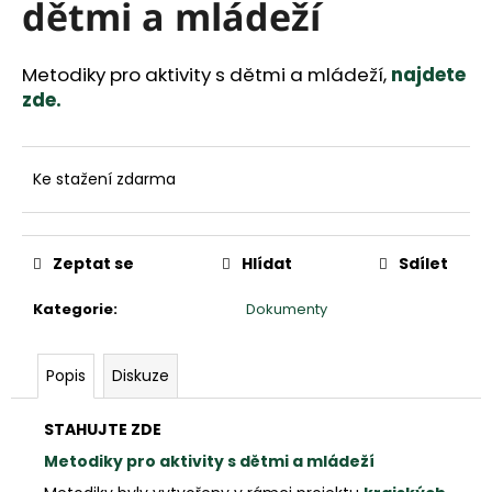
a
dětmi a mládeží
j
í
Metodiky pro aktivity s dětmi a mládeží,
najdete
t
zde.
?
Ke stažení zdarma
HLEDAT
Zeptat se
Hlídat
Sdílet
D
o
Kategorie
:
Dokumenty
p
o
r
Popis
Diskuze
u
č
STAHUJTE ZDE
u
Metodiky pro aktivity s dětmi a mládeží
j