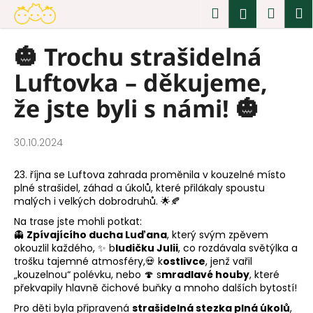
K
Přejít
Hledat
Náku
M
Přihlášen
na
o
obsah
Zpět
Zpět
košík
š
🎃 Trochu strašidelná
í
C
Luftovka – děkujeme,
k
o
p
že jste byli s námi! 🎃
o
t
30.10.2024
ř
e
23. října se Luftova zahrada proměnila v kouzelné místo
b
plné strašidel, záhad a úkolů, které přilákaly spoustu
malých i velkých dobrodruhů. 🌟🍂
u
Na trase jste mohli potkat:
j
👻
Zpívajícího ducha Luďana
, který svým zpěvem
e
okouzlil každého, ✨ b
ludičku Julii
, co rozdávala světýlka a
t
trošku tajemné atmosféry,💀 k
ostlivce
, jenž vařil
„kouzelnou“ polévku, nebo 🍄 s
mradlavé houby
, které
e
překvapily hlavně čichové buňky a mnoho dalších bytostí!
n
Pro děti byla připravená
strašidelná stezka plná úkolů
,