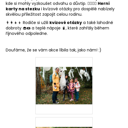
a
kde si mohly vyzkoušet odvahu a důvtip. 🧙‍♂️🧝‍♀️
Herní
j
karty na stezku
i kvízové otázky pro dospělé nabízely
skvělou příležitost zapojit celou rodinu.
í
t
👨‍👩‍👧‍👦 Rodiče si užili
kvizové otázky
a také lahodné
dobroty 🧁🍩 a teplé nápoje 🧋, které zahřály během
?
říjnového odpoledne.
Doufáme, že se vám akce líbila tak, jako nám! :)
HLEDAT
D
o
p
o
r
u
č
u
j