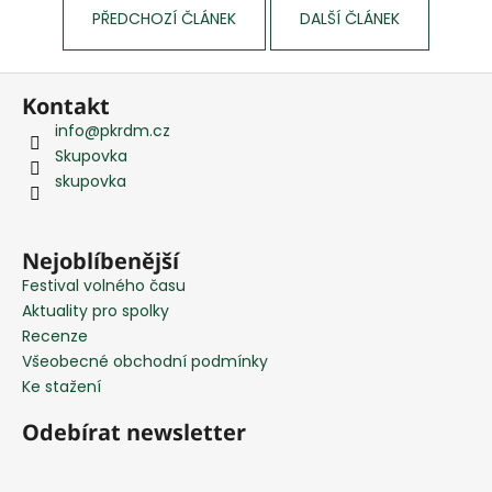
PŘEDCHOZÍ ČLÁNEK
DALŠÍ ČLÁNEK
Z
Kontakt
á
info
@
pkrdm.cz
p
Skupovka
a
skupovka
t
í
Nejoblíbenější
Festival volného času
Aktuality pro spolky
Recenze
Všeobecné obchodní podmínky
Ke stažení
Odebírat newsletter