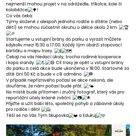
a
nejmenší mohou projet v na odrážedle, tříkolce, kole či
j
koloběžce
!
í
Co vás čeká:
Týmy složené z alespoň jednoho rodiče a dítěte (nebo
t
dětí) se mohou zúčastnit okruhu o délce okolo 2 km.
?
Startujeme u vstupní brány do parku a vyrazit můžete
kdykoliv mezi 15:30 a 17:00. Každý tým obdrží stopovací
kartičku a mapu trasy.
Čekají na vás hledací úkoly, trocha rodinné kooperace
HLEDAT
i kopa srandy.
Cíl trasy je opět u vstupní brány
do parku a celá akce bude ukončena v 18:00. Startovné za
dítě činí 50 Kč a bude v cíli odměno.
D
V případě nepříznivého počasí se akce nekoná, ale
o
doufáme, že nám počasí bude přát.
p
Na místě bude přítomen i zručný fotograf, který vás pro
o
reportážní účely krásně zvěční.
r
Přijďte si užít babí léto, společný pohyb a zábavné úkoly
pro rodiče i děti!
u
Těší se na Vás Tým Skupovka
a Edukuj
č
u
j