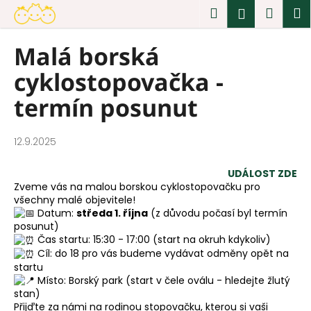
K
Přejít
Hledat
Náku
M
Přihlášen
na
o
obsah
Zpět
Zpět
košík
š
Malá borská
í
C
cyklostopovačka -
k
o
p
termín posunut
o
t
12.9.2025
ř
e
UDÁLOST ZDE
b
Zveme vás na malou borskou cyklostopovačku pro
všechny malé objevitele!
u
Datum:
středa 1. října
(z důvodu počasí byl termín
j
posunut)
e
Čas startu: 15:30 - 17:00 (start na okruh kdykoliv)
Cíl: do 18 pro vás budeme vydávat odměny opět na
t
startu
e
Místo: Borský park (start v čele oválu - hledejte žlutý
n
stan)
Přijďte za námi na rodinou stopovačku, kterou si vaši