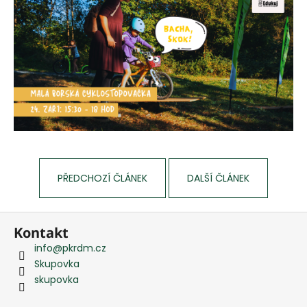
e
m
e
PŘEDCHOZÍ ČLÁNEK
DALŠÍ ČLÁNEK
Z
Kontakt
á
info
@
pkrdm.cz
p
Skupovka
a
skupovka
t