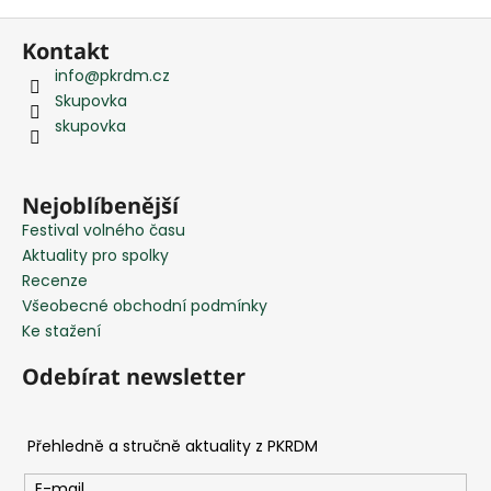
Z
Kontakt
á
info
@
pkrdm.cz
p
Skupovka
a
skupovka
t
í
Nejoblíbenější
Festival volného času
Aktuality pro spolky
Recenze
Všeobecné obchodní podmínky
Ke stažení
Odebírat newsletter
E-mail