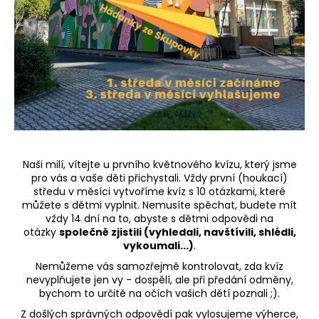
a
j
í
t
?
HLEDAT
Naši milí, vítejte u prvního květnového kvízu, který jsme
pro vás a vaše děti přichystali. Vždy první (houkací)
D
středu v měsíci vytvoříme kvíz s 10 otázkami, které
o
můžete s dětmi vyplnit. Nemusíte spěchat, budete mít
p
vždy 14 dní na to, abyste s dětmi odpovědi na
o
otázky
společně zjistili (vyhledali, navštívili, shlédli,
r
vykoumali...)
.
u
Nemůžeme vás samozřejmě kontrolovat, zda kvíz
č
nevyplňujete jen vy - dospělí, ale při předání odměny,
u
bychom to určitě na očích vašich dětí poznali ;).
j
Z došlých správných odpovědí pak vylosujeme výherce,