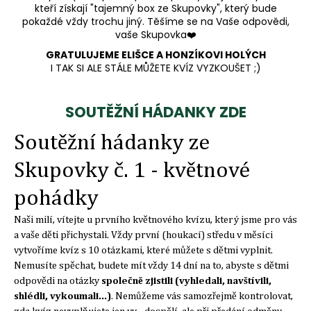
e
kteří získají "tajemný box ze Skupovky", který bude
m
pokaždé vždy trochu jiný. Těšíme se na Vaše odpovědi,
e
vaše Skupovka
❤️
GRATULUJEME ELIŠCE A HONZÍKOVI HOLÝCH
I TAK SI ALE STÁLE MŮŽETE KVÍZ VYZKOUŠET ;)
SOUTĚŽNÍ HÁDANKY ZDE