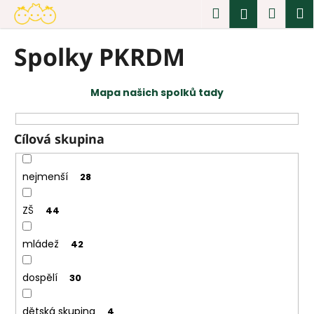
K
Přejít
Hledat
Náku
M
Přihlášen
na
o
obsah
Zpět
Zpět
košík
š
Spolky PKRDM
í
C
k
o
Mapa našich spolků tady
p
o
t
Cílová skupina
ř
e
nejmenší
28
b
u
ZŠ
44
j
e
mládež
42
t
e
dospělí
30
n
dětská skupina
4