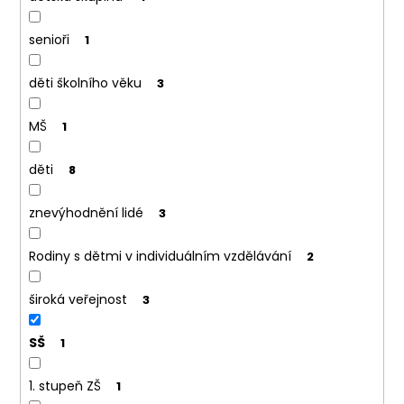
a
j
senioři
1
í
t
děti školního věku
3
?
MŠ
1
děti
8
HLEDAT
znevýhodnění lidé
3
D
o
Rodiny s dětmi v individuálním vzdělávání
2
p
o
široká veřejnost
3
r
u
SŠ
1
č
u
1. stupeň ZŠ
1
j