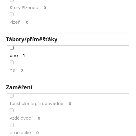
Starý Plzenec
0
Plzeň
0
Tábory/příměšťáky
ano
1
ne
0
Zaměření
turistické či přírodovědné
0
vzdělávací
0
umělecké
0