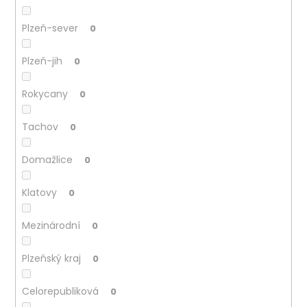
Plzeň-sever
0
Plzeň-jih
0
Rokycany
0
Tachov
0
Domažlice
0
Klatovy
0
Mezinárodní
0
Plzeňský kraj
0
Celorepubliková
0