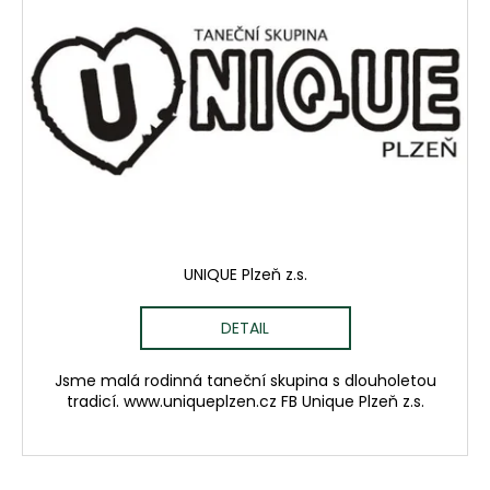
i
s
p
r
o
d
u
k
t
ů
UNIQUE Plzeň z.s.
DETAIL
Jsme malá rodinná taneční skupina s dlouholetou
tradicí. www.uniqueplzen.cz FB Unique Plzeň z.s.