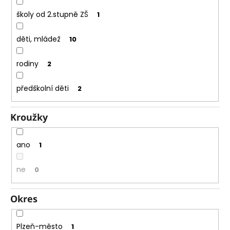
e
m
školy od 2.stupně ZŠ
1
e
děti, mládež
10
rodiny
2
předškolní děti
2
Kroužky
ano
1
ne
0
Okres
Plzeň-město
1