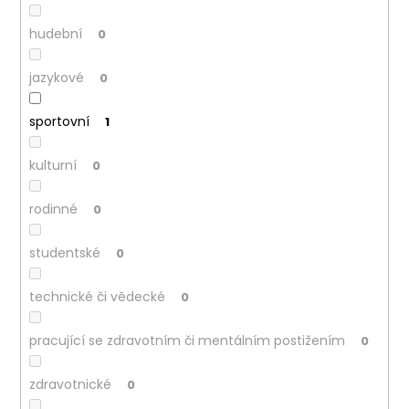
hudební
0
jazykové
0
sportovní
1
kulturní
0
rodinné
0
studentské
0
technické či vědecké
0
pracující se zdravotním či mentálním postižením
0
zdravotnické
0