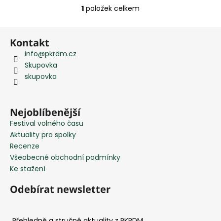
1
položek celkem
O
v
Z
l
Kontakt
á
á
info
@
pkrdm.cz
d
p
Skupovka
a
a
skupovka
c
t
í
í
p
r
Nejoblíbenější
v
Festival volného času
k
Aktuality pro spolky
y
Recenze
v
Všeobecné obchodní podmínky
ý
Ke stažení
p
i
Odebírat newsletter
s
u