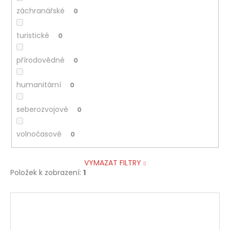
záchranářské
0
turistické
0
přírodovědné
0
humanitární
0
seberozvojové
0
volnočasové
0
VYMAZAT FILTRY
Položek k zobrazení:
1
V
ý
p