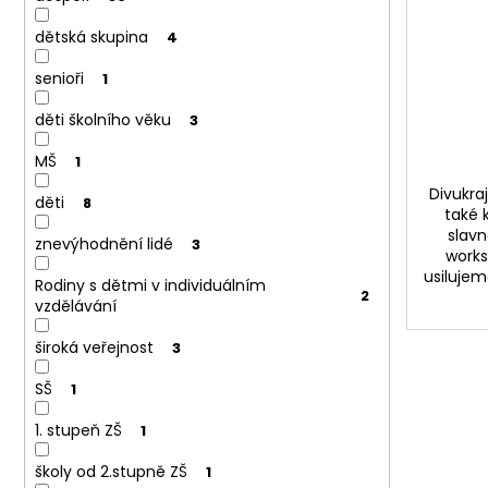
d
u
dětská skupina
4
k
senioři
1
t
ů
děti školního věku
3
MŠ
1
Divukraj
děti
8
také 
slavn
znevýhodnění lidé
3
works
usilujem
Rodiny s dětmi v individuálním
2
vzdělávání
široká veřejnost
3
SŠ
1
1. stupeň ZŠ
1
školy od 2.stupně ZŠ
1