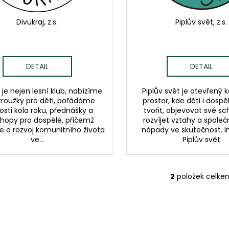
Divukraj, z.s.
Piplův svět, z.s.
DETAIL
DETAIL
 je nejen lesní klub, nabízíme
Piplův svět je otevřený 
kroužky pro děti, pořádáme
prostor, kde děti i dosp
osti kola roku, přednášky a
tvořit, objevovat své sc
hopy pro dospělé, přičemž
rozvíjet vztahy a spole
e o rozvoj komunitního života
nápady ve skutečnost. 
ve...
Piplův svět
2
položek celke
O
v
l
á
d