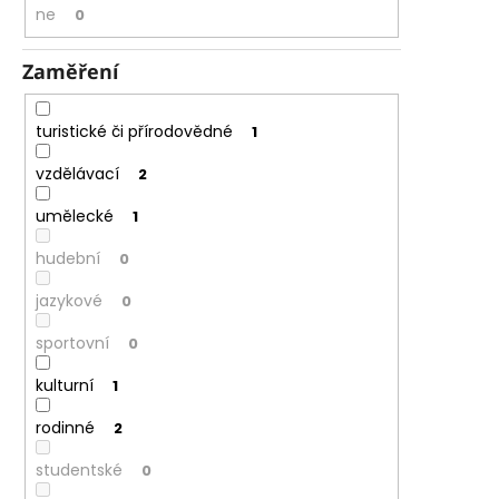
ne
0
Zaměření
turistické či přírodovědné
1
vzdělávací
2
umělecké
1
hudební
0
jazykové
0
sportovní
0
kulturní
1
rodinné
2
studentské
0