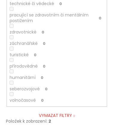
technické či vědecké
0
pracující se zdravotním či mentálním
0
postižením
zdravotnické
0
záchranářské
0
turistické
0
přírodovědné
0
humanitární
0
seberozvojové
0
volnočasové
0
VYMAZAT FILTRY
Položek k zobrazení:
2