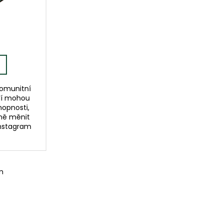
komunitní
ělí mohou
hopnosti,
čně měnit
Instagram
m