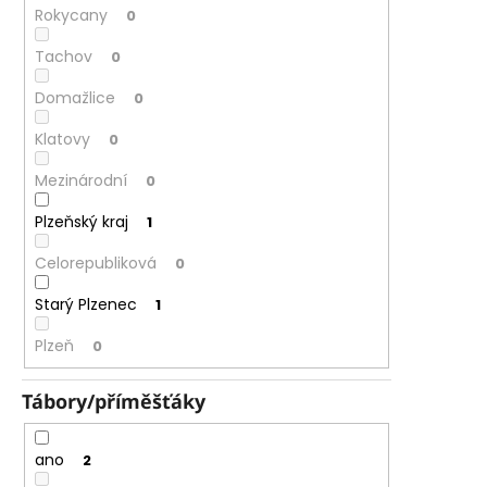
Rokycany
0
Tachov
0
Domažlice
0
Klatovy
0
Mezinárodní
0
Plzeňský kraj
1
Celorepubliková
0
Starý Plzenec
1
Plzeň
0
Tábory/příměšťáky
ano
2