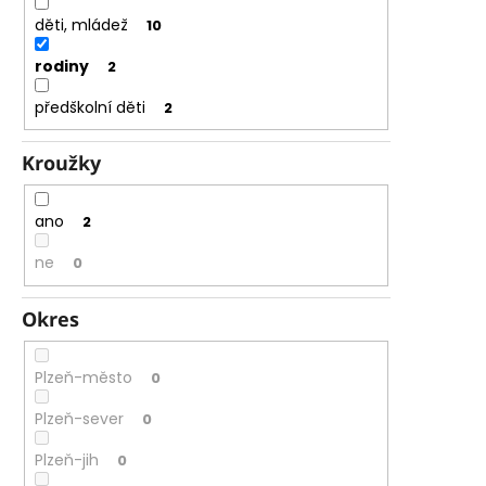
děti, mládež
10
rodiny
2
předškolní děti
2
Kroužky
ano
2
ne
0
Okres
Plzeň-město
0
Plzeň-sever
0
Plzeň-jih
0