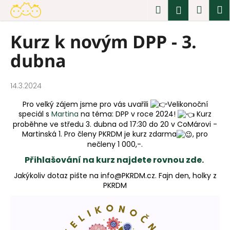
K
Přejít
Hledat
Náku
M
Přihlášen
na
o
obsah
Zpět
Zpět
košík
š
Kurz k novým DPP - 3.
í
C
dubna
k
o
p
o
14.3.2024
t
Pro velký zájem jsme pro vás uvařili
Velikonoční
ř
speciál s
Martina
na téma: DPP v roce 2024!
Kurz
e
proběhne ve středu 3. dubna od 17:30 do 20 v CoMárovi -
Martinská 1. Pro členy PKRDM je kurz zdarma
, pro
b
nečleny 1 000,-.
u
Přihlašování na kurz najdete rovnou zde.
j
Jakýkoliv dotaz pište na info@PKRDM.cz. Fajn den, holky z
e
PKRDM
t
e
n