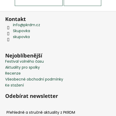
e
m
e
Z
Kontakt
á
info
@
pkrdm.cz
p
Skupovka
a
skupovka
t
í
Nejoblíbenější
Festival volného času
Aktuality pro spolky
Recenze
Všeobecné obchodní podmínky
Ke stažení
Odebírat newsletter