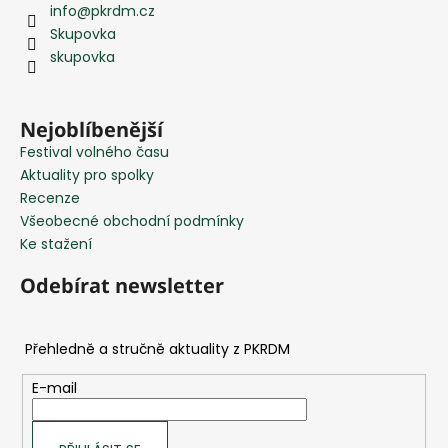
info
@
pkrdm.cz
p
Skupovka
a
skupovka
t
í
Nejoblíbenější
Festival volného času
Aktuality pro spolky
Recenze
Všeobecné obchodní podmínky
Ke stažení
Odebírat newsletter
E-mail