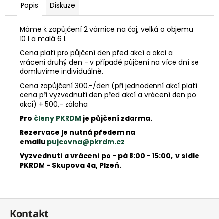
e
Popis
Diskuze
m
e
Máme k zapůjčení 2 várnice na čaj, velká o objemu
10 l a malá 6 l.
Cena platí pro půjčení den před akcí a akci a
vrácení druhý den - v případě půjčení na více dní se
domluvíme individuálně.
Cena zapůjčení 300,-/den (při jednodenní akcí platí
cena při vyzvednutí den před akcí a vrácení den po
akci) + 500,- záloha.
Pro
členy PKRDM
je půjčení zdarma.
Rezervace je nutná předem na
emailu
pujcovna@pkrdm.cz
Vyzvednutí a vrácení po - pá 8:00 - 15:00, v sídle
PKRDM - Skupova 4a, Plzeň.
Z
Kontakt
á