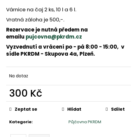
a
j
Várnice na čaj 2 ks, 10 l a 6 l.
í
Vratná záloha je 500,-.
t
Rezervace je nutná předem na
?
emailu
pujcovna@pkrdm.cz
Vyzvednutí a vrácení po - pá 8:00 - 15:00, v
sídle PKRDM - Skupova 4a, Plzeň.
HLEDAT
Na dotaz
D
o
300 Kč
p
o
Měrná
r
cena:
Zeptat se
Hlídat
Sdílet
u
č
Kategorie
:
Půjčovna PKRDM
u
j