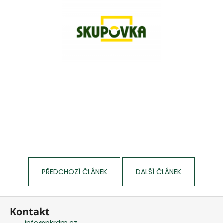
PŘEDCHOZÍ ČLÁNEK
DALŠÍ ČLÁNEK
Z
Kontakt
á
info
@
pkrdm.cz