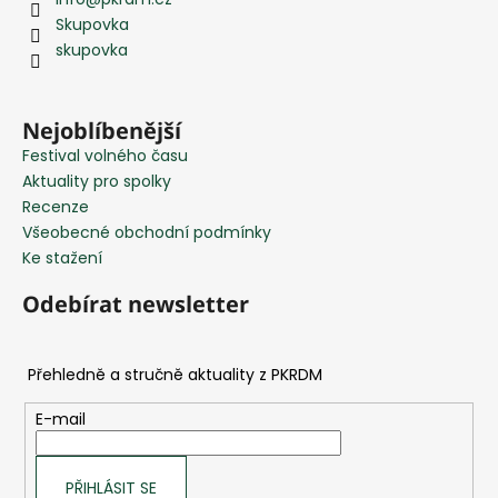
p
Skupovka
a
skupovka
t
í
Nejoblíbenější
Festival volného času
Aktuality pro spolky
Recenze
Všeobecné obchodní podmínky
Ke stažení
Odebírat newsletter
E-mail
PŘIHLÁSIT SE