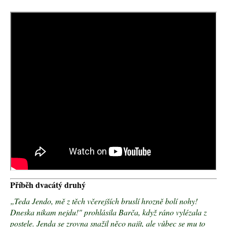
a
j
í
t
?
HLEDAT
D
o
p
o
r
Příběh dvacátý druhý
u
č
„Teda Jendo, mě z těch včerejších bruslí hrozně bolí nohy!
u
Dneska nikam nejdu!" prohlásila Barča, když ráno vylézala z
j
postele. Jenda se zrovna snažil něco najít, ale vůbec se mu to