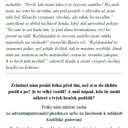
e
nedařilo: "Nevíš, kde mám takový to červený autíčko? Na stole
m
není, na zemi ho nevidím, ani pod postelí, v obýváku už jsem
e
taky byl. Zásuvky vysypaný všechny, ale nikde ho nevidím."
zamyšleně se drbal na hlavě Jenda, když stál uprostřed pokoje.
"No ono to asi bude tím, že pod těma hromadama věcí ho
prostě nevidíš. Každopádně to červený autíčko jsem viděla
naposledy na záchodě!" protočila Barča oči.
"Každopádně to
znamená jedno: než přijde Ježíšek, tak to musíme roztřídit. Jinak
nám nic nedonese nebo minimálně cestou ke stromku zakopne.
A to bych fakt nechtěl." zakončil Jenda a rázně vysypal všechny
hračky na koberec.
Zvládneš nám poslat fotku před tím, než si se do úklidu
pustil a po? Je to velký rozdíl? A máš nápad, kdo by mohl
některé z tvých hraček podědit?
Fotky nám můžete zaslat
adventniputovani@pkrdm.cz
facebook k události
na
nebo na
Andělské putování
.