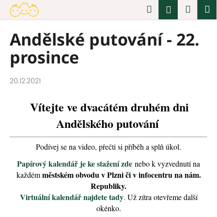
K
Přejít
Hledat
Náku
M
Přihlášen
na
o
obsah
Zpět
Zpět
košík
š
Andělské putování - 22.
í
C
prosince
k
o
p
o
20.12.2021
t
Vítejte ve dvacátém druhém dni
ř
e
Andělského putování
b
u
Podívej se na video, přečti si příběh a splň úkol.
j
Papírový kalendář je ke stažení zde
nebo k vyzvednutí na
e
městském obvodu v Plzni či v infocentru na nám.
každém
t
Republiky.
e
Virtuální kalendář najdete tady
.
Už zítra otevřeme další
n
okénko.