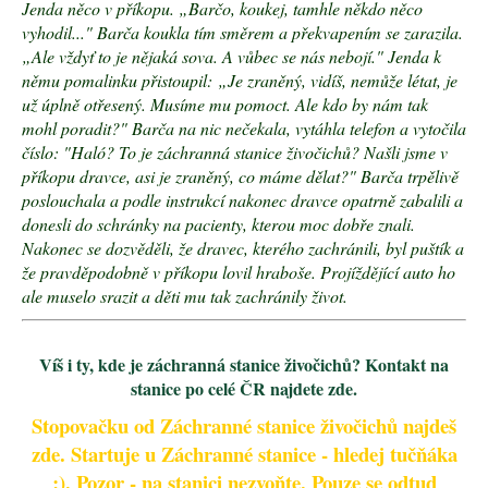
e
Jenda něco v příkopu. „Barčo, koukej, tamhle někdo něco
m
vyhodil..." Barča koukla tím směrem a překvapením se zarazila.
e
„Ale vždyť to je nějaká sova. A vůbec se nás nebojí." Jenda k
němu pomalinku přistoupil:
„Je zraněný, vidíš, nemůže létat, je
už úplně otřesený. Musíme mu pomoct. Ale kdo by nám tak
mohl poradit?" Barča na nic nečekala, vytáhla telefon a vytočila
číslo: "Haló? To je záchranná stanice živočichů? Našli jsme v
příkopu dravce, asi je zraněný, co máme dělat?" Barča trpělivě
poslouchala a podle instrukcí nakonec dravce opatrně zabalili a
donesli do schránky na pacienty, kterou moc dobře znali.
Nakonec se dozvěděli, že dravec, kterého zachránili, byl puštík a
že pravděpodobně v příkopu lovil hraboše. Projíždějící auto ho
ale muselo srazit a děti mu tak zachránily život.
Víš i ty, kde je záchranná stanice živočichů? Kontakt na
stanice po celé ČR najdete zde.
Stopovačku od Záchranné stanice živočichů najdeš
zde. Startuje u Záchranné stanice - hledej tučňáka
:). Pozor - na stanici nezvoňte. Pouze se odtud