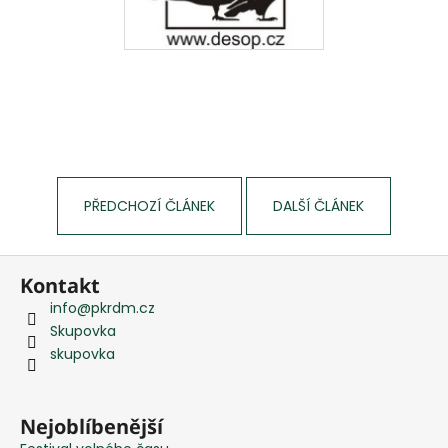
PŘEDCHOZÍ ČLÁNEK
DALŠÍ ČLÁNEK
Z
Kontakt
á
info
@
pkrdm.cz
p
Skupovka
a
skupovka
t
í
Nejoblíbenější