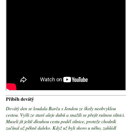
a
j
í
t
?
HLEDAT
D
o
p
o
Příběh devátý
r
u
Devátý den se loudala Barča s Jendou ze školy neobvyklou
č
cestou. Vyšli ze staré aleje dubů a snažili se přejít rušnou silnici.
u
Museli jít ještě dlouhou cestu podél silnice, protože chodník
j
začínal až pěkně daleko. Když už byli skoro u něho, zahlédl