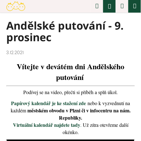
K
Přejít
Hledat
Náku
M
Přihlášen
na
o
obsah
Zpět
Zpět
košík
š
Andělské putování - 9.
í
C
prosinec
k
o
p
o
3.12.2021
t
Vítejte v devátém dni Andělského
ř
putování
e
b
u
Podívej se na video, přečti si příběh a splň úkol.
j
Papírový kalendář je ke stažení zde
nebo k vyzvednutí na
e
městském obvodu v Plzni či v infocentru na nám.
každém
t
Republiky.
Virtuální kalendář najdete tady
e
.
Už zítra otevřeme další
okénko.
n