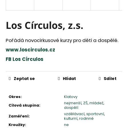
a
j
í
Los Círculos, z.s.
t
?
Pořádá novocirkusové kurzy pro děti a dospělé.
www.loscirculos.cz
HLEDAT
FB Los Círculos
Měrná
D
cena:
Zeptat se
Hlídat
Sdílet
o
p
o
Okres
:
Klatovy
r
nejmenší
,
ZŠ
,
mládež
,
u
Cílová skupina
:
dospělí
č
vzdělávací
,
sportovní
,
Zaměření
:
u
kulturní
,
rodinné
j
Kroužky
:
ne