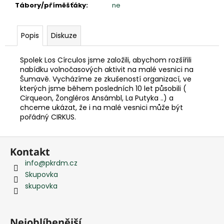
e
Tábory/příměšťáky
:
ne
m
e
Popis
Diskuze
Spolek Los Círculos jsme založili, abychom rozšířili
nabídku volnočasových aktivit na malé vesnici na
Šumavě. Vycházíme ze zkušeností organizací, ve
kterých jsme během posledních 10 let působili (
Cirqueon, Žongléros Ansámbl, La Putyka ..) a
chceme ukázat, že i na malé vesnici může být
pořádný CIRKUS.
Z
Kontakt
á
info
@
pkrdm.cz
p
Skupovka
a
skupovka
t
í
Nejoblíbenější