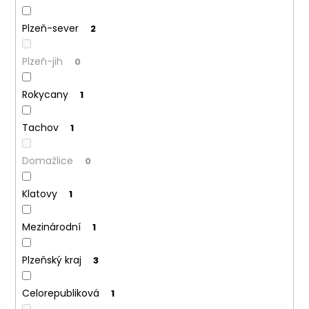
Plzeň-sever
2
Plzeň-jih
0
Rokycany
1
Tachov
1
Domažlice
0
Klatovy
1
Mezinárodní
1
Plzeňský kraj
3
Celorepubliková
1