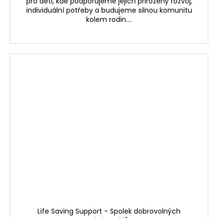
pro děti, kde podporujeme jejich přirozený rozvoj,
individuální potřeby a budujeme silnou komunitu
kolem rodin....
Life Saving Support - Spolek dobrovolných