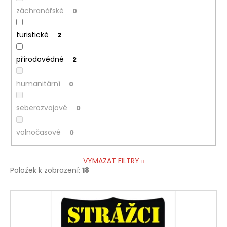
záchranářské
0
turistické
2
přírodovědné
2
humanitární
0
seberozvojové
0
volnočasové
0
VYMAZAT FILTRY
Položek k zobrazení:
18
V
ý
p