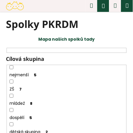
K
Přejít
Hledat
Náku
M
Přihlášen
na
o
obsah
Zpět
Zpět
košík
š
Spolky PKRDM
í
C
k
o
Mapa našich spolků tady
p
o
t
Cílová skupina
ř
e
nejmenší
5
b
u
ZŠ
7
j
e
mládež
8
t
e
dospělí
5
n
dětská skupina
2