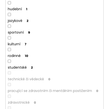
hudební
1
jazykové
2
sportovní
9
kulturní
7
rodinné
10
studentské
2
technické či vědecké
0
pracující se zdravotním či mentálním postižením
0
zdravotnické
0