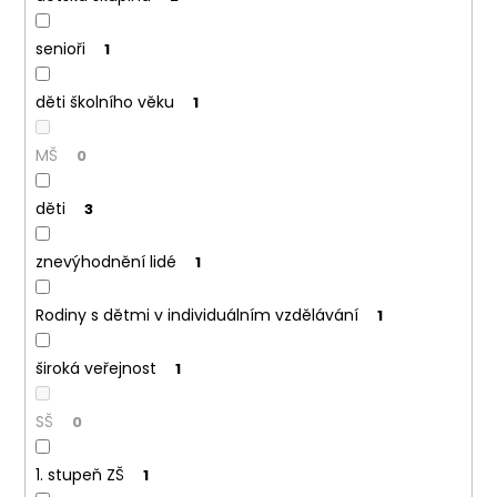
a
j
senioři
1
í
t
děti školního věku
1
?
MŠ
0
děti
3
HLEDAT
znevýhodnění lidé
1
D
o
Rodiny s dětmi v individuálním vzdělávání
1
p
o
široká veřejnost
1
r
u
SŠ
0
č
u
1. stupeň ZŠ
1
j