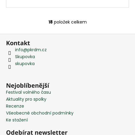
18
položek celkem
O
v
Z
l
Kontakt
á
á
info
@
pkrdm.cz
d
p
Skupovka
a
a
skupovka
c
t
í
í
p
r
Nejoblíbenější
v
Festival volného času
k
Aktuality pro spolky
y
Recenze
v
Všeobecné obchodní podmínky
ý
Ke stažení
p
i
Odebírat newsletter