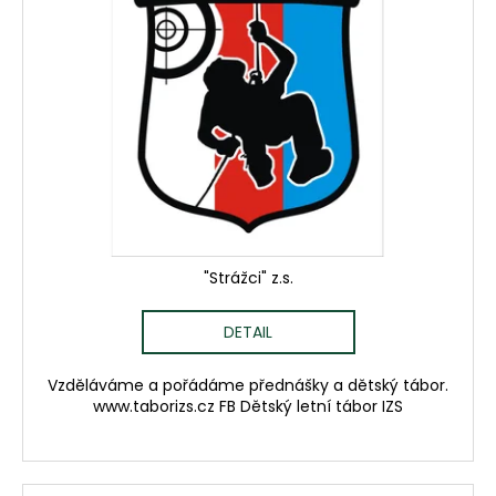
i
s
p
r
o
d
u
k
t
ů
"Strážci" z.s.
DETAIL
Vzděláváme a pořádáme přednášky a dětský tábor.
www.taborizs.cz FB Dětský letní tábor IZS