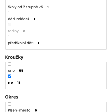
e
m
školy od 2.stupně ZŠ
1
e
děti, mládež
1
rodiny
0
předškolní děti
1
Kroužky
ano
55
ne
18
Okres
Plzeň-město
9