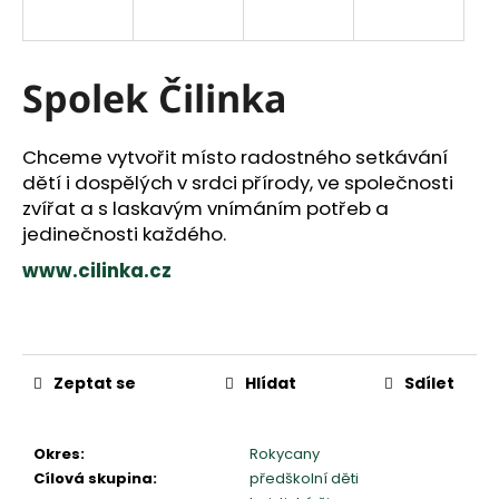
a
j
í
Spolek Čilinka
t
?
Chceme vytvořit místo radostného setkávání
dětí i dospělých v srdci přírody, ve společnosti
zvířat a s laskavým vnímáním potřeb a
HLEDAT
jedinečnosti každého.
www.cilinka.cz
D
o
p
Měrná
o
cena:
r
Zeptat se
Hlídat
Sdílet
u
č
u
Okres
:
Rokycany
j
Cílová skupina
:
předškolní děti