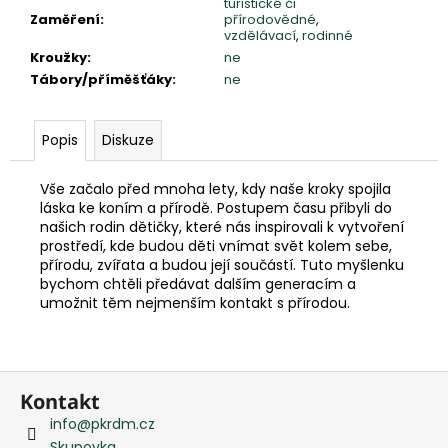
e
turistické či
Zaměření
:
přírodovědné
,
m
vzdělávací
,
rodinné
e
Kroužky
:
ne
Tábory/příměšťáky
:
ne
Popis
Diskuze
Vše začalo před mnoha lety, kdy naše kroky spojila
láska ke koním a přírodě. Postupem času přibyli do
našich rodin dětičky, které nás inspirovali k vytvoření
prostředí, kde budou děti vnímat svět kolem sebe,
přírodu, zvířata a budou její součástí. Tuto myšlenku
bychom chtěli předávat dalším generacím a
umožnit těm nejmenším kontakt s přírodou.
Z
Kontakt
á
info
@
pkrdm.cz
p
Skupovka