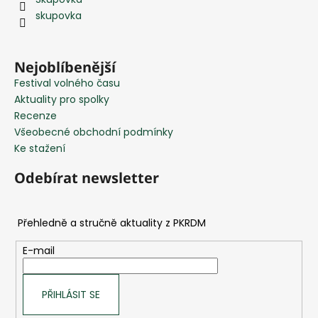
a
skupovka
t
í
Nejoblíbenější
Festival volného času
Aktuality pro spolky
Recenze
Všeobecné obchodní podmínky
Ke stažení
Odebírat newsletter
E-mail
PŘIHLÁSIT SE