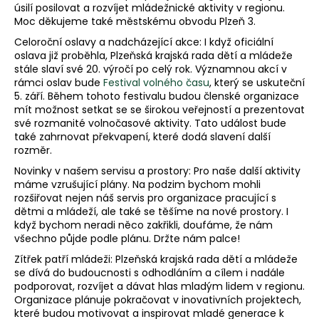
e
úsilí posilovat a rozvíjet mládežnické aktivity v regionu.
m
Moc děkujeme také městskému obvodu Plzeň 3.
e
Celoroční oslavy a nadcházející akce: I když oficiální
oslava již proběhla, Plzeňská krajská rada dětí a mládeže
stále slaví své 20. výročí po celý rok. Významnou akcí v
rámci oslav bude
Festival volného času
, který se uskuteční
5. září. Během tohoto festivalu budou členské organizace
mít možnost setkat se se širokou veřejností a prezentovat
své rozmanité volnočasové aktivity. Tato událost bude
také zahrnovat překvapení, které dodá slavení další
rozměr.
Novinky v našem servisu a prostory: Pro naše další aktivity
máme vzrušující plány. Na podzim bychom mohli
rozšiřovat nejen náš servis pro organizace pracující s
dětmi a mládeží, ale také se těšíme na nové prostory. I
když bychom neradi něco zakřikli, doufáme, že nám
všechno půjde podle plánu. Držte nám palce!
Zítřek patří mládeži: Plzeňská krajská rada dětí a mládeže
se dívá do budoucnosti s odhodláním a cílem i nadále
podporovat, rozvíjet a dávat hlas mladým lidem v regionu.
Organizace plánuje pokračovat v inovativních projektech,
které budou motivovat a inspirovat mladé generace k