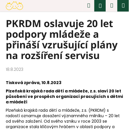
K
Přejít
Hledat
Náku
M
Přihlášen
na
o
obsah
Zpět
Zpět
košík
š
PKRDM oslavuje 20 let
í
C
podpory mládeže a
k
o
p
přináší vzrušující plány
o
na rozšíření servisu
t
ř
e
18.8.2023
b
Tisková zpráva, 10.8.2023
u
Plzeňská krajská rada dětí a mládeže, z.s. slaví 20 let
j
působení ve prospěch organizací pracujících s dětmi
e
a mládeží
t
Plzeňská krajská rada dětí a mládeže, z.s. (PKRDM) s
e
radostí oznamuje dosažení významného milníku – 20 let
od svého založení. Od svého vzniku v roce 2003 se
n
organizace stala klíčovým hráčem v oblasti podpory a