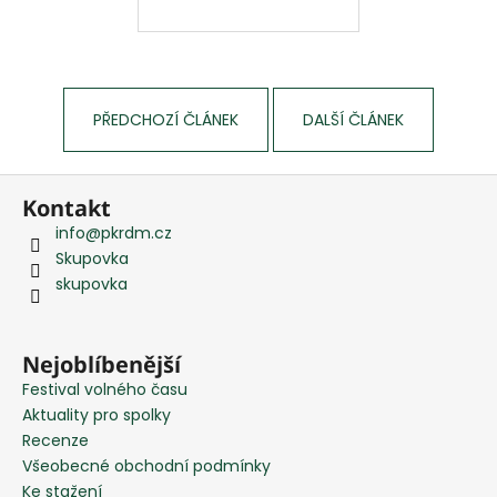
PŘEDCHOZÍ ČLÁNEK
DALŠÍ ČLÁNEK
Z
Kontakt
á
info
@
pkrdm.cz
p
Skupovka
a
skupovka
t
í
Nejoblíbenější
Festival volného času
Aktuality pro spolky
Recenze
Všeobecné obchodní podmínky
Ke stažení