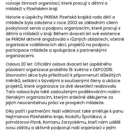
a
rozvoje činnosti organizací, které pracují s dětmi a
j
mládeží v Plzeňském kraji.
í
Historie a úspěchy PKRDM: Plzeňská krajská rada dětí a
t
mládeže byla založena v roce 2003 se základním cílem
poskytovat servis a podporu organizacím, které pracují s
?
dětmi a mládeží v kraji. Během dvaceti let své existence
se PKRDM aktivně angažovala v různých oblastech, včetně
organizace vzdělávacích akcí, projektů na podporu
participace mládeže a spolupráce s partnerskými
HLEDAT
organizacemi.
Oslava 20 let: Oficiální oslava dvaceti let úspěšného
působení organizace proběhla 19. května v DEPO2015.
D
Slavnostní akce byla příležitostí k připomenutí důležitých
o
milníků, setkání s bývalými a současnými členy a ukázce
projektů, které organizace za dvě desetiletí realizovala.
p
Tato oslava byla také zaslouženým poděkováním našim
o
členským organizacím, kterým srdečně děkujeme za
r
jejich neocenitelnou práci ve prospěch mládeže.
u
Díky patří i partnerům: Naší vděčnost také směřuje k panu
č
Hejtmanovi Plzeňského kraje, Rodolfu Špotákovi, a
u
primátorovi Plzně, Romanu Zarzyckému, kteří nám udělili
j
svou záštitu a aktivně podporují naši organizaci v jejím