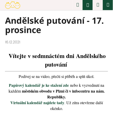
K
Přejít
Hledat
Náku
M
Přihlášen
na
o
obsah
Zpět
Zpět
košík
š
Andělské putování - 17.
í
C
prosince
k
o
p
o
16.12.2021
t
Vítejte v sedmnáctém dni Andělského
ř
e
putování
b
u
Podívej se na video, přečti si příběh a splň úkol.
j
Papírový kalendář je ke stažení zde
nebo k vyzvednutí na
e
městském obvodu v Plzni či v infocentru na nám.
každém
t
Republiky.
e
Virtuální kalendář najdete tady
.
Už zítra otevřeme další
n
okénko.