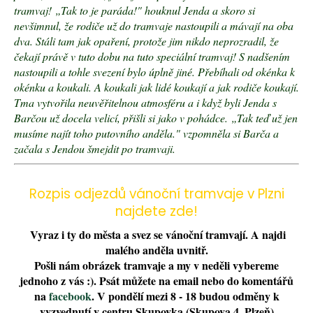
e
tramvaj!
„Tak to je paráda!" houknul Jenda a skoro si
m
nevšimnul, že rodiče už do tramvaje nastoupili a mávají na oba
e
dva. Stáli tam jak opaření, protože jim nikdo neprozradil, že
čekají právě v tuto dobu na tuto speciální tramvaj! S nadšením
nastoupili a tohle svezení bylo úplně jiné. Přebíhali od okénka k
okénku a koukali. A koukali jak lidé koukají a jak rodiče koukají.
Tma vytvořila neuvěřitelnou atmosféru a i když byli Jenda s
Barčou už docela velicí, přišli si jako v pohádce.
„Tak teď už jen
musíme najít toho putovního anděla." vzpomněla si Barča a
začala s Jendou šmejdit po tramvaji.
Rozpis odjezdů vánoční tramvaje v Plzni
najdete zde!
Vyraz i ty do města a svez se vánoční tramvají. A najdi
malého anděla uvnitř.
Pošli nám obrázek tramvaje a my v neděli vybereme
jednoho z vás :). Psát můžete na email nebo do komentářů
na
facebook
. V pondělí mezi 8 - 18 budou odměny k
vyzvednutí v centru Skupovka (Skupova 4, Plzeň)