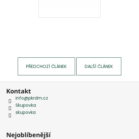
PŘEDCHOZÍ ČLÁNEK
DALŠÍ ČLÁNEK
Z
Kontakt
á
info
@
pkrdm.cz
p
Skupovka
a
skupovka
t
í
Nejoblíbenější