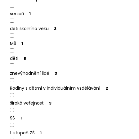
a
j
senioři
1
í
t
děti školního věku
3
?
MŠ
1
děti
8
HLEDAT
znevýhodnění lidé
3
D
o
Rodiny s dětmi v individuálním vzdělávání
2
p
o
široká veřejnost
3
r
u
SŠ
1
č
u
1. stupeň ZŠ
1
j