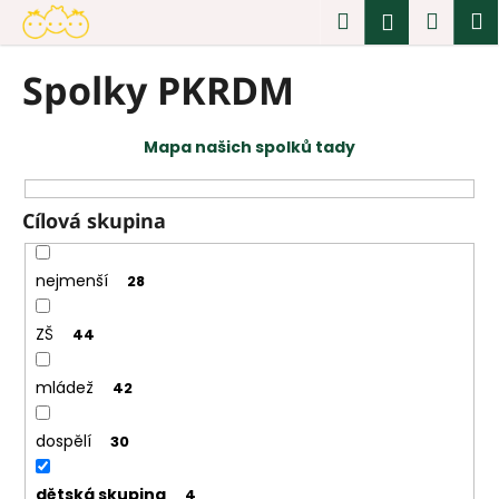
K
Přejít
Hledat
Náku
M
Přihlášen
na
o
obsah
Zpět
Zpět
košík
š
Spolky PKRDM
í
C
k
o
Mapa našich spolků tady
p
o
t
Cílová skupina
ř
e
nejmenší
28
b
u
ZŠ
44
j
e
mládež
42
t
e
dospělí
30
n
dětská skupina
4