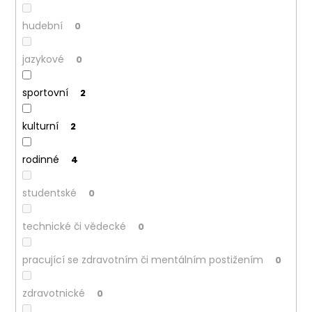
hudební
0
jazykové
0
sportovní
2
kulturní
2
rodinné
4
studentské
0
technické či vědecké
0
pracující se zdravotním či mentálním postižením
0
zdravotnické
0