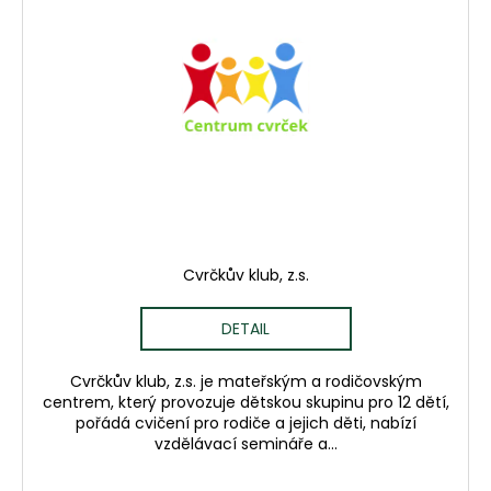
i
s
p
r
o
d
u
k
t
ů
Cvrčkův klub, z.s.
DETAIL
Cvrčkův klub, z.s. je mateřským a rodičovským
centrem, který provozuje dětskou skupinu pro 12 dětí,
pořádá cvičení pro rodiče a jejich děti, nabízí
vzdělávací semináře a...