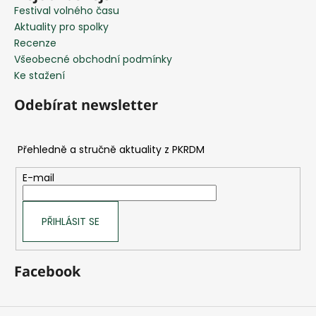
v
Festival volného času
k
Aktuality pro spolky
y
Recenze
v
Všeobecné obchodní podmínky
ý
Ke stažení
p
i
Odebírat newsletter
s
u
E-mail
PŘIHLÁSIT SE
Facebook