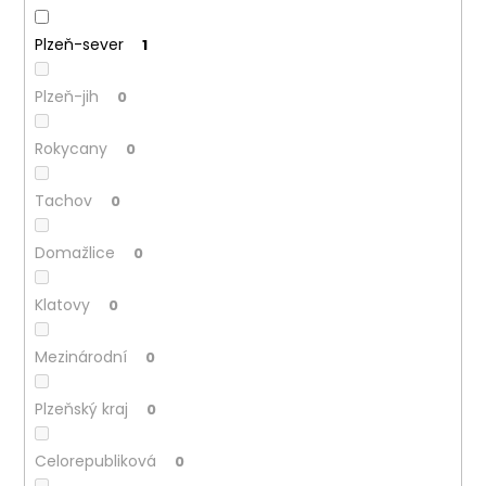
Plzeň-sever
1
Plzeň-jih
0
Rokycany
0
Tachov
0
Domažlice
0
Klatovy
0
Mezinárodní
0
Plzeňský kraj
0
Celorepubliková
0