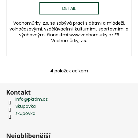
DETAIL
Vochomůrky, z.s. se zabývá prací s dětmi a mládeží,
volnočasovými, vzdělávacími, kulturními, sportovními a
výchovnými činnostmi www.vochomurky.cz FB
Vochomůrky, z.s.
4
položek celkem
O
v
Z
l
Kontakt
á
á
info
@
pkrdm.cz
d
p
Skupovka
a
a
skupovka
c
t
í
í
p
r
Nejoblíbenější