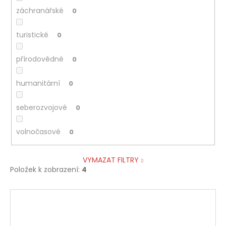
záchranářské
0
turistické
0
přírodovědné
0
humanitární
0
seberozvojové
0
volnočasové
0
VYMAZAT FILTRY
Položek k zobrazení:
4
V
ý
p