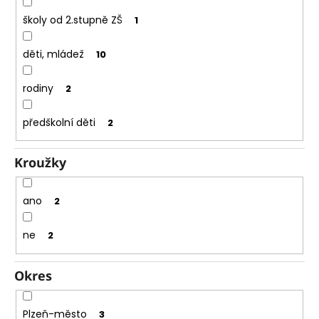
e
m
školy od 2.stupně ZŠ
1
e
děti, mládež
10
rodiny
2
předškolní děti
2
Kroužky
ano
2
ne
2
Okres
Plzeň-město
3